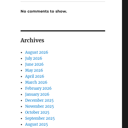
No comments to show.
Archives
August 2026
July 2026
June 2026
May 2026
April 2026
March 2026
February 2026
January 2026
December 2025
November 2025
,
October 2025
September 2025
August 2025