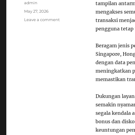
Author
admin
tampilan antarm
Posted
May 27, 2026
mengakses semua
on
on
Leave a comment
transaksi menja
Platform
pengguna tetap 
Togel
Terbaik
untuk
Beragam jenis pe
Raih
Singapore, Hong
Kemenangan
dengan data pe
Harian
meningkatkan pe
memastikan tran
Dukungan layan
semakin nyaman 
segala kendala 
bonus dan disko
keuntungan pem