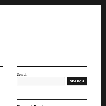
Search
SEARCH