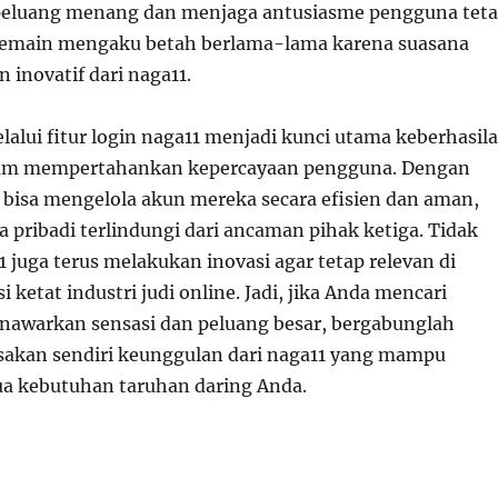
eluang menang dan menjaga antusiasme pengguna tet
 pemain mengaku betah berlama-lama karena suasana
 inovatif dari naga11.
alui fitur login naga11 menjadi kunci utama keberhasil
alam mempertahankan kepercayaan pengguna. Dengan
n bisa mengelola akun mereka secara efisien dan aman,
 pribadi terlindungi dari ancaman pihak ketiga. Tidak
1 juga terus melakukan inovasi agar tetap relevan di
 ketat industri judi online. Jadi, jika Anda mencari
awarkan sensasi dan peluang besar, bergabunglah
sakan sendiri keunggulan dari naga11 yang mampu
 kebutuhan taruhan daring Anda.