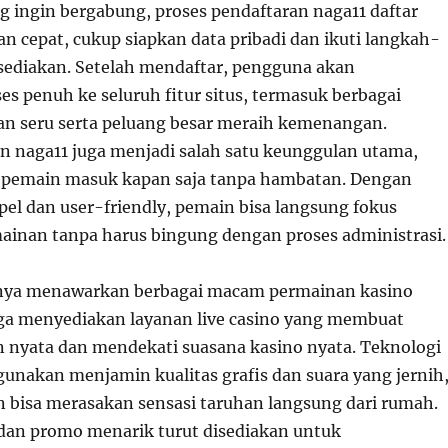
g ingin bergabung, proses pendaftaran naga11 daftar
n cepat, cukup siapkan data pribadi dan ikuti langkah-
sediakan. Setelah mendaftar, pengguna akan
s penuh ke seluruh fitur situs, termasuk berbagai
an seru serta peluang besar meraih kemenangan.
 naga11 juga menjadi salah satu keunggulan utama,
emain masuk kapan saja tanpa hambatan. Dengan
pel dan user-friendly, pemain bisa langsung fokus
inan tanpa harus bingung dengan proses administrasi.
anya menawarkan berbagai macam permainan kasino
juga menyediakan layanan live casino yang membuat
 nyata dan mendekati suasana kasino nyata. Teknologi
gunakan menjamin kualitas grafis dan suara yang jernih
 bisa merasakan sensasi taruhan langsung dari rumah.
dan promo menarik turut disediakan untuk