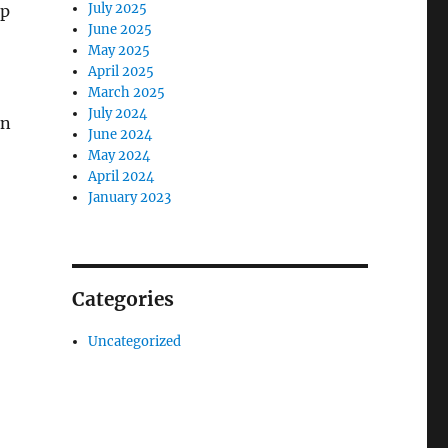
July 2025
ap
June 2025
May 2025
April 2025
March 2025
July 2024
an
June 2024
May 2024
April 2024
January 2023
Categories
Uncategorized