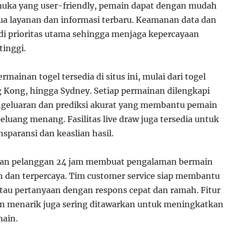
uka yang user-friendly, pemain dapat dengan mudah
 layanan dan informasi terbaru. Keamanan data dan
di prioritas utama sehingga menjaga kepercayaan
tinggi.
rmainan togel tersedia di situs ini, mulai dari togel
 Kong, hingga Sydney. Setiap permainan dilengkapi
ngeluaran dan prediksi akurat yang membantu pemain
luang menang. Fasilitas live draw juga tersedia untuk
sparansi dan keaslian hasil.
an pelanggan 24 jam membuat pengalaman bermain
dan terpercaya. Tim customer service siap membantu
atau pertanyaan dengan respons cepat dan ramah. Fitur
n menarik juga sering ditawarkan untuk meningkatkan
ain.