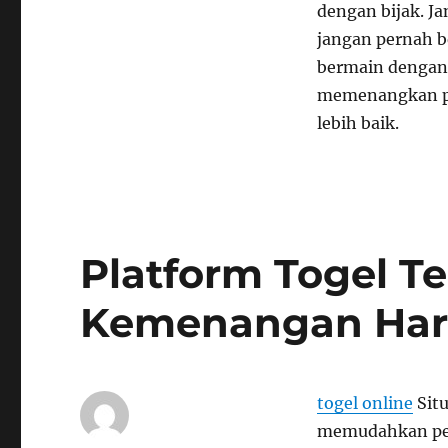
dengan bijak. J
jangan pernah b
bermain dengan
memenangkan pe
lebih baik.
Platform Togel T
Kemenangan Har
togel online
Situ
memudahkan pem