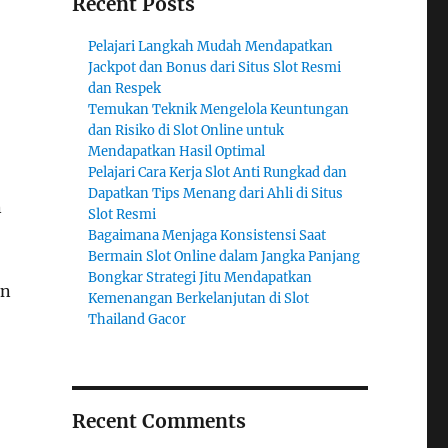
Recent Posts
Pelajari Langkah Mudah Mendapatkan
Jackpot dan Bonus dari Situs Slot Resmi
dan Respek
Temukan Teknik Mengelola Keuntungan
dan Risiko di Slot Online untuk
Mendapatkan Hasil Optimal
Pelajari Cara Kerja Slot Anti Rungkad dan
Dapatkan Tips Menang dari Ahli di Situs
n
Slot Resmi
Bagaimana Menjaga Konsistensi Saat
Bermain Slot Online dalam Jangka Panjang
Bongkar Strategi Jitu Mendapatkan
an
Kemenangan Berkelanjutan di Slot
Thailand Gacor
Recent Comments