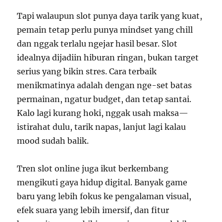
Tapi walaupun slot punya daya tarik yang kuat,
pemain tetap perlu punya mindset yang chill
dan nggak terlalu ngejar hasil besar. Slot
idealnya dijadiin hiburan ringan, bukan target
serius yang bikin stres. Cara terbaik
menikmatinya adalah dengan nge-set batas
permainan, ngatur budget, dan tetap santai.
Kalo lagi kurang hoki, nggak usah maksa—
istirahat dulu, tarik napas, lanjut lagi kalau
mood sudah balik.
Tren slot online juga ikut berkembang
mengikuti gaya hidup digital. Banyak game
baru yang lebih fokus ke pengalaman visual,
efek suara yang lebih imersif, dan fitur