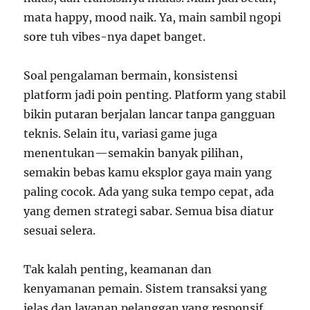
mata happy, mood naik. Ya, main sambil ngopi
sore tuh vibes-nya dapet banget.
Soal pengalaman bermain, konsistensi
platform jadi poin penting. Platform yang stabil
bikin putaran berjalan lancar tanpa gangguan
teknis. Selain itu, variasi game juga
menentukan—semakin banyak pilihan,
semakin bebas kamu eksplor gaya main yang
paling cocok. Ada yang suka tempo cepat, ada
yang demen strategi sabar. Semua bisa diatur
sesuai selera.
Tak kalah penting, keamanan dan
kenyamanan pemain. Sistem transaksi yang
jelas dan layanan pelanggan yang responsif