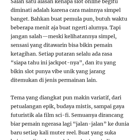
Salah satu alasan kenapa slot online begitu
diminati adalah karena cara mainnya simpel
banget. Bahkan buat pemula pun, butuh waktu
beberapa menit aja buat ngerti alurnya. Tapi
jangan salah—meski kelihatannya simpel,
sensasi yang ditawarin bisa bikin pemain
ketagihan. Setiap putaran selalu ada rasa
“siapa tahu ini jackpot-nya”, dan itu yang
bikin slot punya vibe unik yang jarang
ditemukan di jenis permainan lain.
Tema yang diangkat pun makin variatif, dari
petualangan epik, budaya mistis, sampai gaya
futuristik ala film sci-fi. Semuanya dirancang
biar pemain ngerasa lagi “jalan-jalan” ke dunia
baru setiap kali muter reel. Buat yang suka