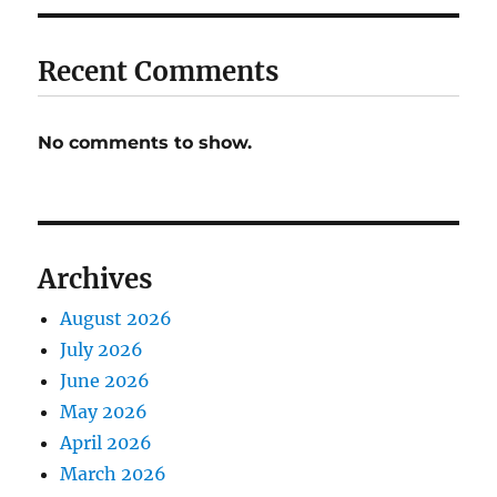
Recent Comments
No comments to show.
Archives
August 2026
July 2026
June 2026
May 2026
April 2026
March 2026