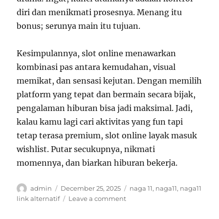
diri dan menikmati prosesnya. Menang itu
bonus; serunya main itu tujuan.
Kesimpulannya, slot online menawarkan
kombinasi pas antara kemudahan, visual
memikat, dan sensasi kejutan. Dengan memilih
platform yang tepat dan bermain secara bijak,
pengalaman hiburan bisa jadi maksimal. Jadi,
kalau kamu lagi cari aktivitas yang fun tapi
tetap terasa premium, slot online layak masuk
wishlist. Putar secukupnya, nikmati
momennya, dan biarkan hiburan bekerja.
Author
Posted
Tags
admin
December 25, 2025
naga 11
,
naga11
,
naga11
on
on
link alternatif
Leave a comment
Sensasi
Hiburan