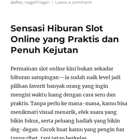
on
on
daftar
,
naga11 login
Leave a comment
Rasakan
Kemenangan
Besar
Sensasi Hiburan Slot
Bermain
Slot
Online yang Praktis dan
Online
Penuh Kejutan
dengan
Sistem
Pembayaran
Super
Permainan slot online kini bukan sekadar
Cepat
hiburan sampingan—ia sudah naik level jadi
pilihan favorit banyak orang yang ingin
mengisi waktu luang dengan cara seru dan
praktis. Tanpa perlu ke mana-mana, kamu bisa
menikmati visual menarik, efek suara yang
bikin fokus, serta peluang hadiah yang bikin
deg-degan. Cocok buat kamu yang pengin fun
tanpa ribet, tapi tetap berkelas.