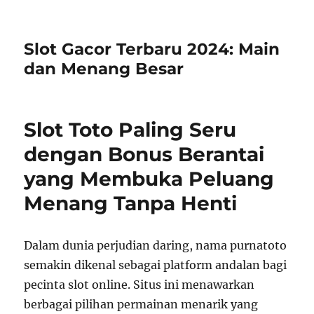
Slot Gacor Terbaru 2024: Main
dan Menang Besar
Slot Toto Paling Seru
dengan Bonus Berantai
yang Membuka Peluang
Menang Tanpa Henti
Dalam dunia perjudian daring, nama purnatoto
semakin dikenal sebagai platform andalan bagi
pecinta slot online. Situs ini menawarkan
berbagai pilihan permainan menarik yang