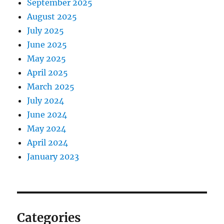
September 2025
August 2025
July 2025
June 2025
May 2025
April 2025
March 2025
July 2024
June 2024
May 2024
April 2024
January 2023
Categories