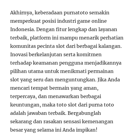
Akhirnya, keberadaan purnatoto semakin
memperkuat posisi industri game online
Indonesia. Dengan fitur lengkap dan layanan
terbaik, platform ini mampu menarik perhatian
komunitas pecinta slot dari berbagai kalangan.
Inovasi berkelanjutan serta komitmen
terhadap keamanan pengguna menjadikannya
pilihan utama untuk menikmati permainan
slot yang seru dan menguntungkan. Jika Anda
mencari tempat bermain yang aman,
terpercaya, dan menawarkan berbagai
keuntungan, maka toto slot dari purna toto
adalah jawaban terbaik. Bergabunglah
sekarang dan rasakan sensasi kemenangan
besar yang selama ini Anda impikan!