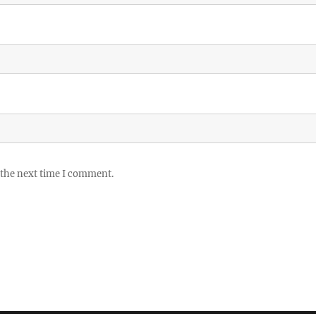
 the next time I comment.