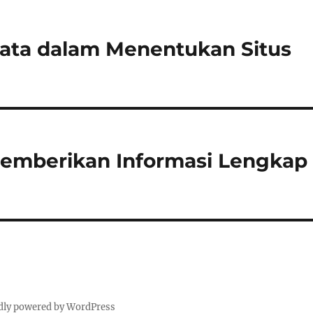
Data dalam Menentukan Situs
Memberikan Informasi Lengkap
dly powered by WordPress