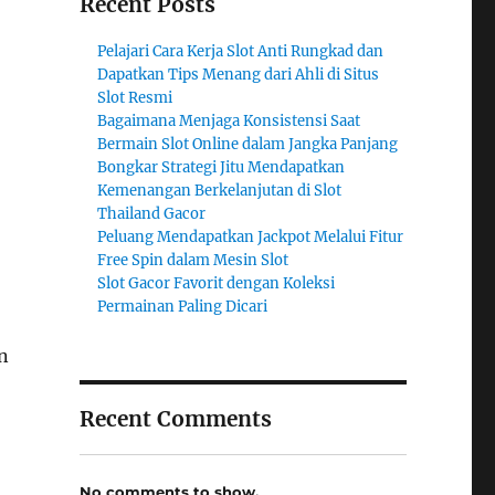
Recent Posts
Pelajari Cara Kerja Slot Anti Rungkad dan
Dapatkan Tips Menang dari Ahli di Situs
Slot Resmi
Bagaimana Menjaga Konsistensi Saat
Bermain Slot Online dalam Jangka Panjang
Bongkar Strategi Jitu Mendapatkan
Kemenangan Berkelanjutan di Slot
Thailand Gacor
Peluang Mendapatkan Jackpot Melalui Fitur
Free Spin dalam Mesin Slot
Slot Gacor Favorit dengan Koleksi
Permainan Paling Dicari
n
Recent Comments
No comments to show.