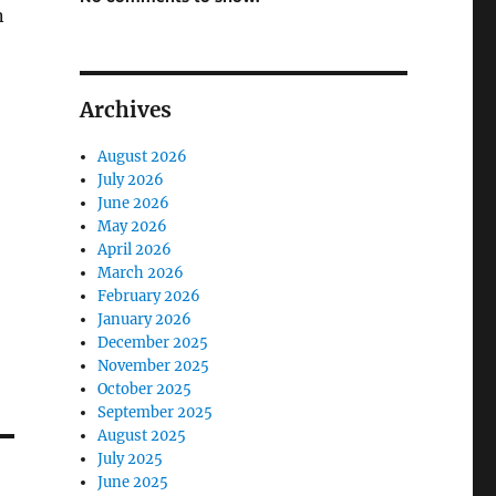
n
Archives
August 2026
July 2026
June 2026
May 2026
April 2026
March 2026
February 2026
January 2026
December 2025
November 2025
October 2025
September 2025
August 2025
July 2025
June 2025