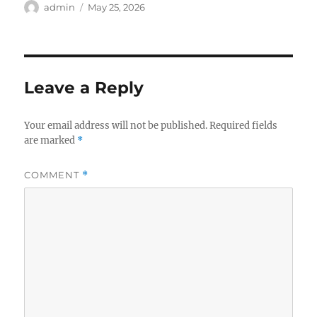
Author
Posted
admin
May 25, 2026
on
Leave a Reply
Your email address will not be published.
Required fields
are marked
*
COMMENT
*