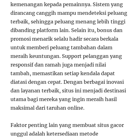
kemenangan kepada pemainnya. Sistem yang
dirancang canggih mampu mendeteksi peluang
terbaik, sehingga peluang menang lebih tinggi
dibanding platform lain. Selain itu, bonus dan
promosi menarik selalu hadir secara berkala
untuk memberi peluang tambahan dalam
meraih keuntungan. Support pelanggan yang
responsif dan ramah juga menjadi nilai
tambah, memastikan setiap kendala dapat
diatasi dengan cepat. Dengan berbagai inovasi
dan layanan terbaik, situs ini menjadi destinasi
utama bagi mereka yang ingin meraih hasil
maksimal dari taruhan online.
Faktor penting lain yang membuat situs gacor
unggul adalah ketersediaan metode