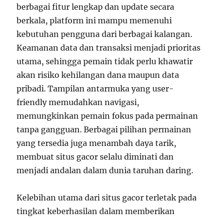
berbagai fitur lengkap dan update secara
berkala, platform ini mampu memenuhi
kebutuhan pengguna dari berbagai kalangan.
Keamanan data dan transaksi menjadi prioritas
utama, sehingga pemain tidak perlu khawatir
akan risiko kehilangan dana maupun data
pribadi. Tampilan antarmuka yang user-
friendly memudahkan navigasi,
memungkinkan pemain fokus pada permainan
tanpa gangguan. Berbagai pilihan permainan
yang tersedia juga menambah daya tarik,
membuat situs gacor selalu diminati dan
menjadi andalan dalam dunia taruhan daring.
Kelebihan utama dari situs gacor terletak pada
tingkat keberhasilan dalam memberikan