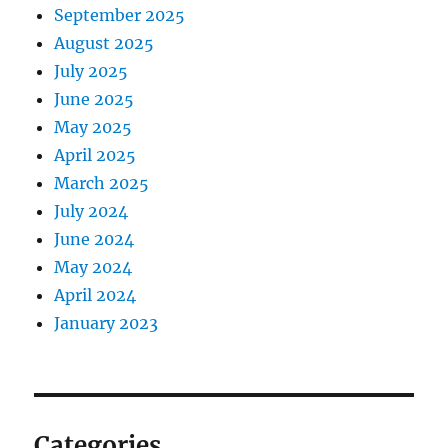
September 2025
August 2025
July 2025
June 2025
May 2025
April 2025
March 2025
July 2024
June 2024
May 2024
April 2024
January 2023
Categories