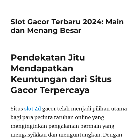
Slot Gacor Terbaru 2024: Main
dan Menang Besar
Pendekatan Jitu
Mendapatkan
Keuntungan dari Situs
Gacor Terpercaya
Situs
slot 4d
gacor telah menjadi pilihan utama
bagi para pecinta taruhan online yang
menginginkan pengalaman bermain yang
mengasyikkan dan menguntungkan. Dengan