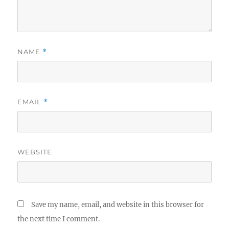
NAME
*
EMAIL
*
WEBSITE
Save my name, email, and website in this browser for
the next time I comment.