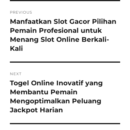
Post
PREVIOUS
navigation
Manfaatkan Slot Gacor Pilihan
Previous
post:
Pemain Profesional untuk
Menang Slot Online Berkali-
Kali
NEXT
Togel Online Inovatif yang
Next
post:
Membantu Pemain
Mengoptimalkan Peluang
Jackpot Harian