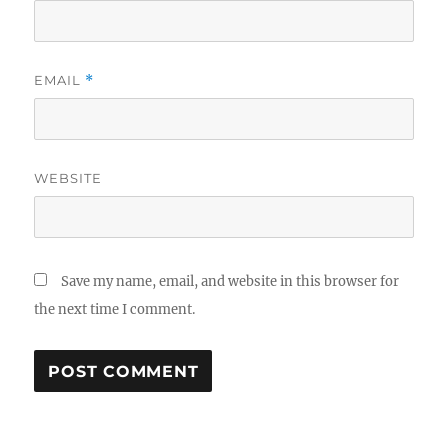
EMAIL
*
WEBSITE
Save my name, email, and website in this browser for
the next time I comment.