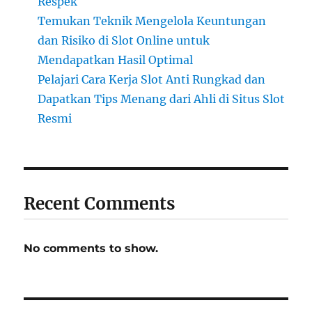
Respek
Temukan Teknik Mengelola Keuntungan
dan Risiko di Slot Online untuk
Mendapatkan Hasil Optimal
Pelajari Cara Kerja Slot Anti Rungkad dan
Dapatkan Tips Menang dari Ahli di Situs Slot
Resmi
Recent Comments
No comments to show.