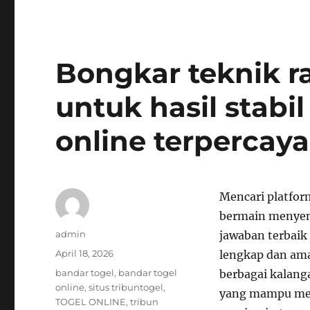
Bongkar teknik ra
untuk hasil stabil
online terpercaya
Mencari platfor
bermain menyen
Author
admin
jawaban terbaik
Posted
April 18, 2026
lengkap dan ama
on
Tags
bandar togel
,
bandar togel
berbagai kalanga
online
,
situs tribuntogel
,
yang mampu mem
TOGEL ONLINE
,
tribun