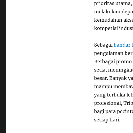
prioritas utama
melakukan depos
kemudahan akse
kompetisi indust
Sebagai
bandar 
pengalaman ber
Berbagai promo
setia, meningk
besar. Banyak y
mampu membawa 
yang terbuka le
profesional, Tr
bagi para pecin
setiap hari.