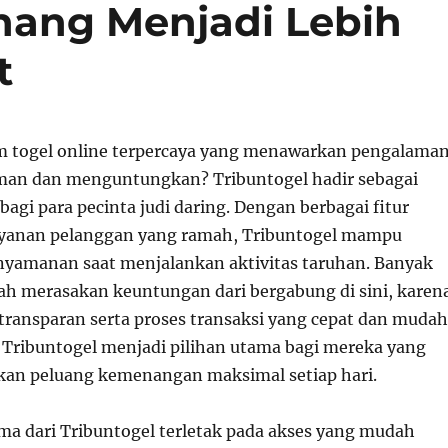
nang Menjadi Lebih
t
m togel online terpercaya yang menawarkan pengalama
man dan menguntungkan? Tribuntogel hadir sebagai
bagi para pecinta judi daring. Dengan berbagai fitur
ayanan pelanggan yang ramah, Tribuntogel mampu
yamanan saat menjalankan aktivitas taruhan. Banyak
ah merasakan keuntungan dari bergabung di sini, karen
transparan serta proses transaksi yang cepat dan mudah
a Tribuntogel menjadi pilihan utama bagi mereka yang
kan peluang kemenangan maksimal setiap hari.
a dari Tribuntogel terletak pada akses yang mudah