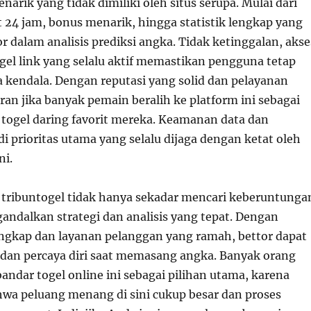
enarik yang tidak dimiliki oleh situs serupa. Mulai dari
t 24 jam, bonus menarik, hingga statistik lengkap yang
 dalam analisis prediksi angka. Tidak ketinggalan, akse
gel link yang selalu aktif memastikan pengguna tetap
 kendala. Dengan reputasi yang solid dan pelayanan
eran jika banyak pemain beralih ke platform ini sebagai
togel daring favorit mereka. Keamanan data dan
i prioritas utama yang selalu dijaga dengan ketat oleh
ni.
s tribuntogel tidak hanya sekadar mencari keberuntunga
andalkan strategi dan analisis yang tepat. Dengan
lengkap dan layanan pelanggan yang ramah, bettor dapat
an percaya diri saat memasang angka. Banyak orang
ndar togel online ini sebagai pilihan utama, karena
wa peluang menang di sini cukup besar dan proses