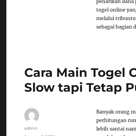
penarikan dana 
togel online yan
melalui tribunt
sebagai bagian 
Cara Main Togel 
Slow tapi Tetap 
Banyak orang me
perhitungan rumi
Author
admin
lebih santai nam