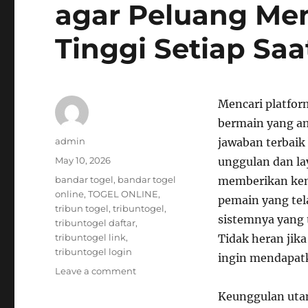
agar Peluang Me
Tinggi Setiap Saa
Mencari platfor
bermain yang a
Author
admin
jawaban terbaik 
Posted
May 10, 2026
unggulan dan l
on
Tags
bandar togel
,
bandar togel
memberikan ken
online
,
TOGEL ONLINE
,
pemain yang tel
tribun togel
,
tribuntogel
,
sistemnya yang 
tribuntogel daftar
,
tribuntogel link
,
Tidak heran jik
tribuntogel login
ingin mendapat
on
Leave a comment
Kendalikan
Keunggulan utam
Permainan