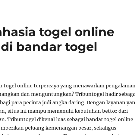
hasia togel online
 di bandar togel
m togel online terpercaya yang menawarkan pengalama
angkan dan menguntungkan? Tribuntogel hadir sebaga
 bagi para pecinta judi angka daring. Dengan layanan ya
n, situs ini mampu memenuhi kebutuhan bettor dari
n. Tribuntogel dikenal luas sebagai bandar togel online
berikan peluang kemenangan besar, sekaligus