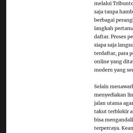
Bandar
melalui Tribunt
Togel
saja tanpa hamb
agar
berbagai peran
Peluang
Menang
langkah pertama
Menjadi
daftar. Proses 
Lebih
siapa saja lang
Tinggi
Setiap
terdaftar, para
Saat
online yang dit
modern yang se
Selain menawark
menyediakan link
jalan utama aga
takut terblokir
bisa mengandalk
terpercaya. Kea