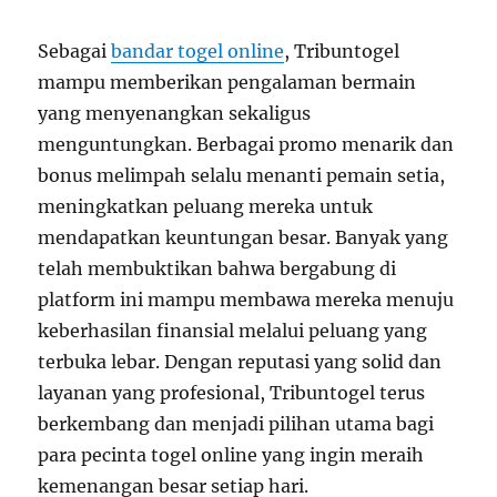
Sebagai
bandar togel online
, Tribuntogel
mampu memberikan pengalaman bermain
yang menyenangkan sekaligus
menguntungkan. Berbagai promo menarik dan
bonus melimpah selalu menanti pemain setia,
meningkatkan peluang mereka untuk
mendapatkan keuntungan besar. Banyak yang
telah membuktikan bahwa bergabung di
platform ini mampu membawa mereka menuju
keberhasilan finansial melalui peluang yang
terbuka lebar. Dengan reputasi yang solid dan
layanan yang profesional, Tribuntogel terus
berkembang dan menjadi pilihan utama bagi
para pecinta togel online yang ingin meraih
kemenangan besar setiap hari.