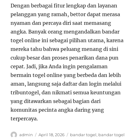
Dengan berbagai fitur lengkap dan layanan
pelanggan yang ramah, bettor dapat merasa
nyaman dan percaya diri saat memasang
angka. Banyak orang mengandalkan bandar
togel online ini sebagai pilihan utama, karena
mereka tahu bahwa peluang menang di sini
cukup besar dan proses penarikan dana pun
cepat. Jadi, jika Anda ingin pengalaman
bermain togel online yang berbeda dan lebih
aman, langsung saja daftar dan login melalui
tribuntogel, dan nikmati semua keuntungan
yang ditawarkan sebagai bagian dari
komunitas pecinta angka daring yang
terpercaya.
Author
Posted
Tags
admin
April 18, 2026
bandar togel
,
bandar togel