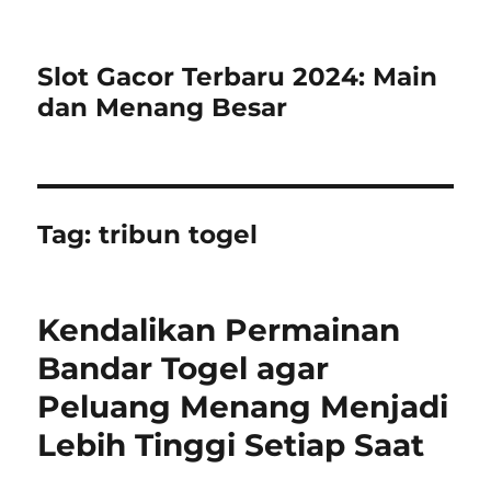
Slot Gacor Terbaru 2024: Main
dan Menang Besar
Tag:
tribun togel
Kendalikan Permainan
Bandar Togel agar
Peluang Menang Menjadi
Lebih Tinggi Setiap Saat