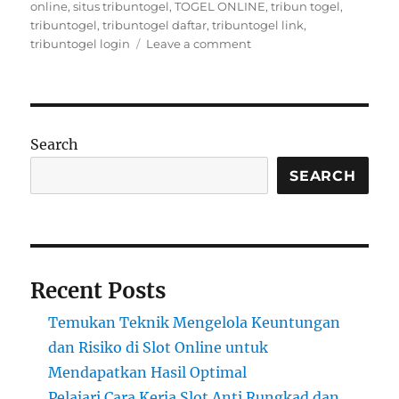
on
online
,
situs tribuntogel
,
TOGEL ONLINE
,
tribun togel
,
tribuntogel
,
tribuntogel daftar
,
tribuntogel link
,
on
tribuntogel login
Leave a comment
Bongkar
teknik
rahasia
togel
online
Search
untuk
hasil
SEARCH
stabil
di
bandar
togel
online
Recent Posts
terpercaya
Temukan Teknik Mengelola Keuntungan
dan Risiko di Slot Online untuk
Mendapatkan Hasil Optimal
Pelajari Cara Kerja Slot Anti Rungkad dan