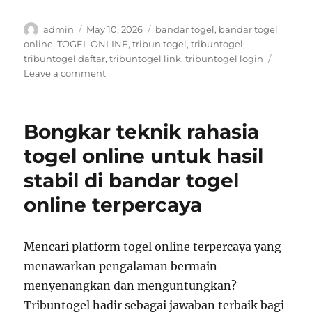
Author
Posted
Tags
admin
May 10, 2026
bandar togel
,
bandar togel
on
online
,
TOGEL ONLINE
,
tribun togel
,
tribuntogel
,
tribuntogel daftar
,
tribuntogel link
,
tribuntogel login
on
Leave a comment
Kendalikan
Permainan
Bandar
Bongkar teknik rahasia
Togel
agar
togel online untuk hasil
Peluang
stabil di bandar togel
Menang
Menjadi
online terpercaya
Lebih
Tinggi
Setiap
Mencari platform togel online terpercaya yang
Saat
menawarkan pengalaman bermain
menyenangkan dan menguntungkan?
Tribuntogel hadir sebagai jawaban terbaik bagi