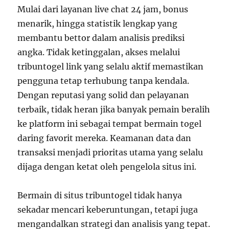
Mulai dari layanan live chat 24 jam, bonus
menarik, hingga statistik lengkap yang
membantu bettor dalam analisis prediksi
angka. Tidak ketinggalan, akses melalui
tribuntogel link yang selalu aktif memastikan
pengguna tetap terhubung tanpa kendala.
Dengan reputasi yang solid dan pelayanan
terbaik, tidak heran jika banyak pemain beralih
ke platform ini sebagai tempat bermain togel
daring favorit mereka. Keamanan data dan
transaksi menjadi prioritas utama yang selalu
dijaga dengan ketat oleh pengelola situs ini.
Bermain di situs tribuntogel tidak hanya
sekadar mencari keberuntungan, tetapi juga
mengandalkan strategi dan analisis yang tepat.