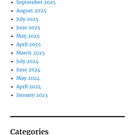
September 2025
August 2025
July 2025
June 2025
May 2025
April 2025
March 2025
July 2024
June 2024
May 2024
April 2024
January 2023
Categories