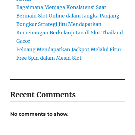
Bagaimana Menjaga Konsistensi Saat
Bermain Slot Online dalam Jangka Panjang
Bongkar Strategi Jitu Mendapatkan
Kemenangan Berkelanjutan di Slot Thailand
Gacor
Peluang Mendapatkan Jackpot Melalui Fitur
Free Spin dalam Mesin Slot
Recent Comments
No comments to show.