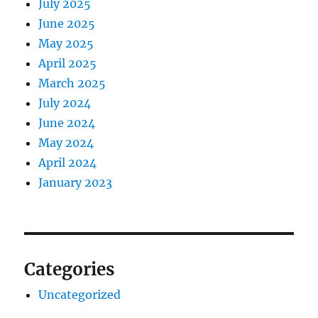
July 2025
June 2025
May 2025
April 2025
March 2025
July 2024
June 2024
May 2024
April 2024
January 2023
Categories
Uncategorized