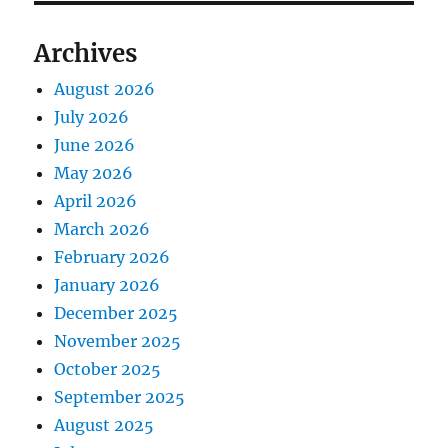
Archives
August 2026
July 2026
June 2026
May 2026
April 2026
March 2026
February 2026
January 2026
December 2025
November 2025
October 2025
September 2025
August 2025