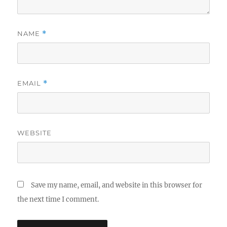
NAME
*
EMAIL
*
WEBSITE
Save my name, email, and website in this browser for
the next time I comment.