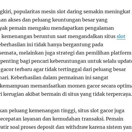
ngkiri, popularitas mesin slot daring semakin meningkat
an akses dan peluang keuntungan besar yang
nyak pemain mengaku mendapatkan pengalaman
kemenangan beruntun saat mengandalkan situs
slot
eberhasilan ini tidak hanya bergantung pada
emata, melainkan juga strategi dan pemilihan platform
, penting bagi pencari keberuntungan untuk selalu updat
 gacor terbaru agar tidak tertinggal dari peluang besar
hari. Keberhasilan dalam permainan ini sangat
i kemampuan memanfaatkan momen gacor secara optim
kerugian akibat bermain di situs yang tidak terpercaya.
an peluang kemenangan tinggi, situs slot gacor juga
kecepatan layanan dan kemudahan transaksi. Pemain
atir soal proses deposit dan withdraw karena sistem ya