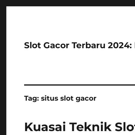
Slot Gacor Terbaru 2024
Tag:
situs slot gacor
Kuasai Teknik Sl