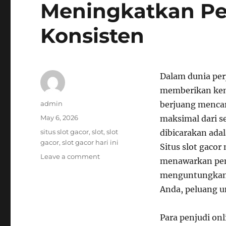
Meningkatkan Pe
Konsisten
Dalam dunia per
memberikan kem
Author
admin
berjuang mencar
Posted
May 6, 2026
maksimal dari se
on
Tags
situs slot gacor
,
slot
,
slot
dibicarakan ada
gacor
,
slot gacor hari ini
Situs slot gacor
on
Leave a comment
menawarkan pen
Kuasai
menguntungkan. 
Teknik
Slot
Anda, peluang u
Gacor
untuk
Para penjudi on
Meningkatkan