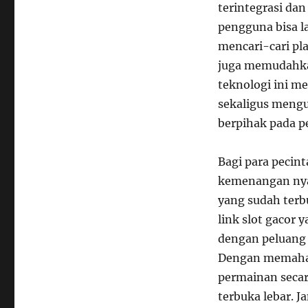
terintegrasi dan
pengguna bisa l
mencari-cari pla
juga memudahkan
teknologi ini 
sekaligus meng
berpihak pada p
Bagi para pecin
kemenangan nyat
yang sudah terb
link slot gacor 
dengan peluang
Dengan memahami
permainan secar
terbuka lebar. 