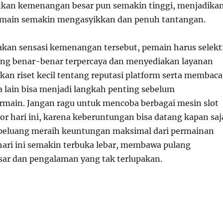
kan kemenangan besar pun semakin tinggi, menjadika
main semakin mengasyikkan dan penuh tantangan.
akan sensasi kemenangan tersebut, pemain harus selekt
ang benar-benar terpercaya dan menyediakan layanan
kan riset kecil tentang reputasi platform serta membaca
 lain bisa menjadi langkah penting sebelum
main. Jangan ragu untuk mencoba berbagai mesin slot
r hari ini, karena keberuntungan bisa datang kapan saj
 peluang meraih keuntungan maksimal dari permainan
 hari ini semakin terbuka lebar, membawa pulang
ar dan pengalaman yang tak terlupakan.