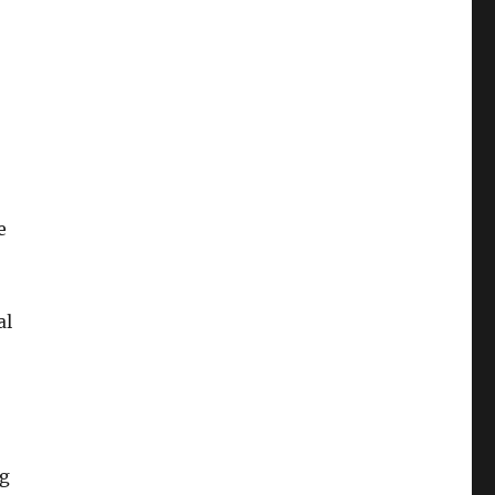
e
al
ng