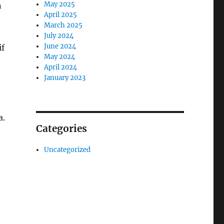
May 2025
n
April 2025
March 2025
July 2024
June 2024
if
May 2024
April 2024
January 2023
a.
Categories
Uncategorized