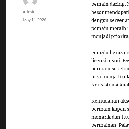
pemain daring. 
Author
admin
besar mendapatk
Posted
May 14, 2026
dengan server s
on
pemain meraih j
menjadi priorita
Pemain harus mem
lisensi resmi. 
bermain sebelum
juga menjadi ni
Konsistensi kual
Kemudahan akse
bermain kapan sa
menarik dan fit
permainan. Pela