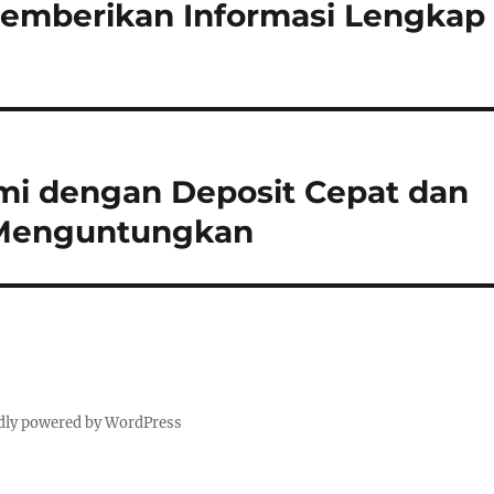
Memberikan Informasi Lengkap
mi dengan Deposit Cepat dan
 Menguntungkan
dly powered by WordPress