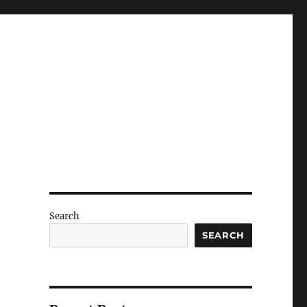
Search
SEARCH