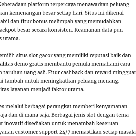
Keberadaan platform terpercaya menawarkan peluang
an kemenangan besar setiap hari. Situs ini dikenal
tabil dan fitur bonus melimpah yang memudahkan
ackpot besar secara konsisten. Keamanan data pun
s utama.
ilih situs slot gacor yang memiliki reputasi baik dan
Fasilitas demo gratis membantu pemula memahami cara
 taruhan uang asli. Fitur cashback dan reward minggua
lai tambah untuk meningkatkan peluang menang.
itas layanan menjadi faktor utama.
s melalui berbagai perangkat memberi kenyamanan
ja dan di mana saja. Berbagai jenis slot dengan tema
ur inovatif disediakan untuk menambah keseruan
yanan customer support 24/7 memastikan setiap masal