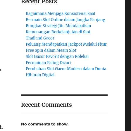
Recent Posts
Bagaimana Menjaga Konsistensi Saat
Bermain Slot Online dalam Jangka Panjang
Bongkar Strategi Jitu Mendapatkan
Kemenangan Berkelanjutan di Slot
Thailand Gacor
Peluang Mendapatkan Jackpot Melalui Fitur
Free Spin dalam Mesin Slot
Slot Gacor Favorit dengan Koleksi
Permainan Paling Dicari
Perubahan Slot Gacor Modern dalam Dunia
n
Hiburan Digital
Recent Comments
No comments to show.
ah