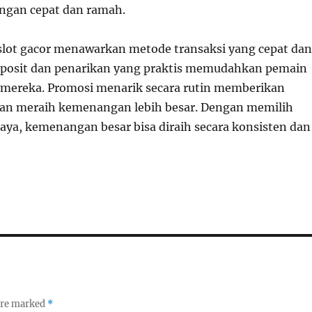
engan cepat dan ramah.
s slot gacor menawarkan metode transaksi yang cepat dan
eposit dan penarikan yang praktis memudahkan pemain
mereka. Promosi menarik secara rutin memberikan
an meraih kemenangan lebih besar. Dengan memilih
caya, kemenangan besar bisa diraih secara konsisten dan
 are marked
*