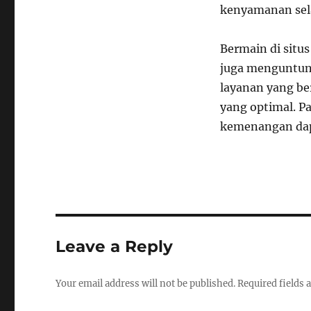
kenyamanan sel
Bermain di situ
juga menguntun
layanan yang be
yang optimal. Pa
kemenangan dap
Leave a Reply
Your email address will not be published.
Required fields