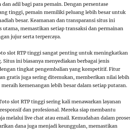
an adil bagi para pemain. Dengan persentase
ng tinggi, pemain memiliki peluang lebih besar untuk
iah besar. Keamanan dan transparansi situs ini
as utama, memastikan setiap transaksi dan permainan
an jujur serta terpercaya.
oto slot RTP tinggi sangat penting untuk meningkatkan
 Situs ini biasanya menyediakan berbagai jenis
dengan tingkat pengembalian yang kompetitif. Fitur
an gratis juga sering ditemukan, memberikan nilai lebih
meraih kemenangan lebih besar dalam setiap putaran.
s Toto slot RTP tinggi sering kali menawarkan layanan
responsif dan profesional. Mereka siap membantu
ja melalui live chat atau email. Kemudahan dalam prose
arikan dana juga menjadi keunggulan, memastikan