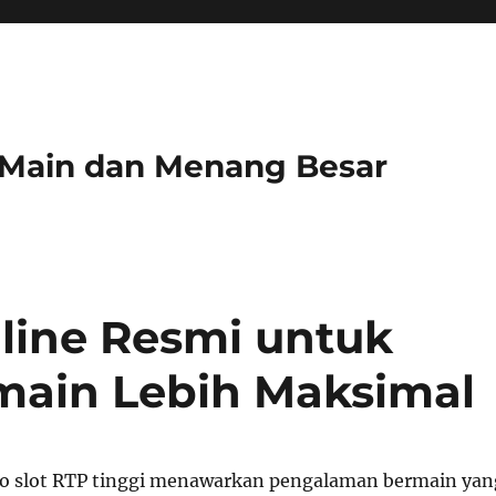
: Main dan Menang Besar
nline Resmi untuk
ain Lebih Maksimal
to slot RTP tinggi menawarkan pengalaman bermain yan