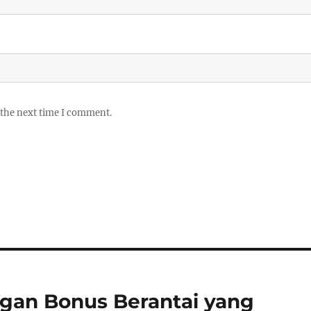
 the next time I comment.
ngan Bonus Berantai yang