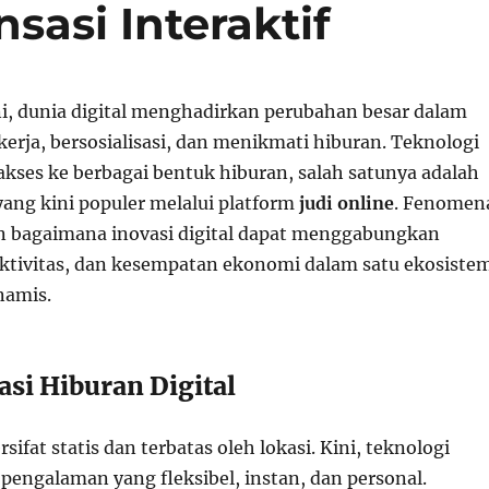
sasi Interaktif
ni, dunia digital menghadirkan perubahan besar dalam
erja, bersosialisasi, dan menikmati hiburan. Teknologi
es ke berbagai bentuk hiburan, salah satunya adalah
ang kini populer melalui platform
judi online
. Fenomen
n bagaimana inovasi digital dapat menggabungkan
aktivitas, dan kesempatan ekonomi dalam satu ekosiste
namis.
si Hiburan Digital
sifat statis dan terbatas oleh lokasi. Kini, teknologi
ngalaman yang fleksibel, instan, dan personal.