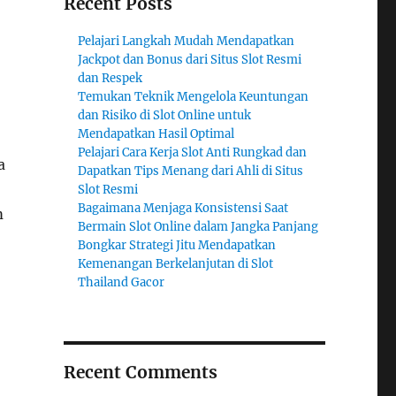
Recent Posts
Pelajari Langkah Mudah Mendapatkan
Jackpot dan Bonus dari Situs Slot Resmi
dan Respek
Temukan Teknik Mengelola Keuntungan
dan Risiko di Slot Online untuk
Mendapatkan Hasil Optimal
Pelajari Cara Kerja Slot Anti Rungkad dan
a
Dapatkan Tips Menang dari Ahli di Situs
Slot Resmi
Bagaimana Menjaga Konsistensi Saat
m
Bermain Slot Online dalam Jangka Panjang
Bongkar Strategi Jitu Mendapatkan
Kemenangan Berkelanjutan di Slot
Thailand Gacor
Recent Comments