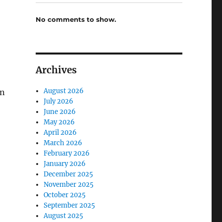
No comments to show.
Archives
August 2026
an
July 2026
June 2026
May 2026
April 2026
March 2026
February 2026
January 2026
December 2025
November 2025
October 2025
September 2025
August 2025