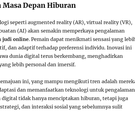
n Masa Depan Hiburan
ogi seperti augmented reality (AR), virtual reality (VR),
 buatan (AI) akan semakin memperkaya pengalaman
n
judi online
. Pemain dapat menikmati sensasi yang lebi
ktif, dan adaptif terhadap preferensi individu. Inovasi ini
wa dunia digital terus berkembang, menghadirkan
ang lebih personal dan imersif.
emajuan ini, yang mampu mengikuti tren adalah merek
adaptasi dan memanfaatkan teknologi untuk pengalaman
digital tidak hanya menciptakan hiburan, tetapi juga
 strategi, dan interaksi sosial yang sebelumnya sulit