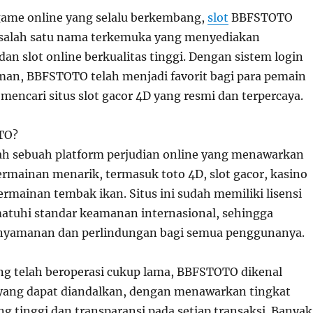
game online yang selalu berkembang,
slot
BBFSTOTO
 salah satu nama terkemuka yang menyediakan
an slot online berkualitas tinggi. Dengan sistem login
man, BBFSTOTO telah menjadi favorit bagi para pemain
 mencari situs slot gacor 4D yang resmi dan terpercaya.
TO?
h sebuah platform perjudian online yang menawarkan
ermainan menarik, termasuk toto 4D, slot gacor, kasino
rmainan tembak ikan. Situs ini sudah memiliki lisensi
atuhi standar keamanan internasional, sehingga
yamanan dan perlindungan bagi semua penggunanya.
ang telah beroperasi cukup lama, BBFSTOTO dikenal
yang dapat diandalkan, dengan menawarkan tingkat
 tinggi dan transparansi pada setiap transaksi. Banyak