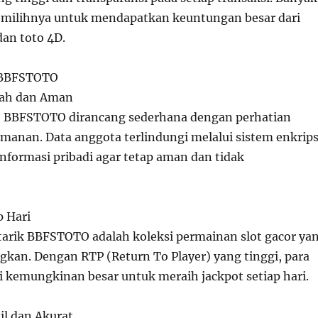
milihnya untuk mendapatkan keuntungan besar dari
dan toto 4D.
 BBFSTOTO
ah dan Aman
e BBFSTOTO dirancang sederhana dengan perhatian
manan. Data anggota terlindungi melalui sistem enkrips
nformasi pribadi agar tetap aman dan tidak
p Hari
 tarik BBFSTOTO adalah koleksi permainan slot gacor ya
an. Dengan RTP (Return To Player) yang tinggi, para
 kemungkinan besar untuk meraih jackpot setiap hari.
il dan Akurat