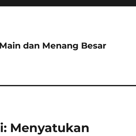
: Main dan Menang Besar
i: Menyatukan