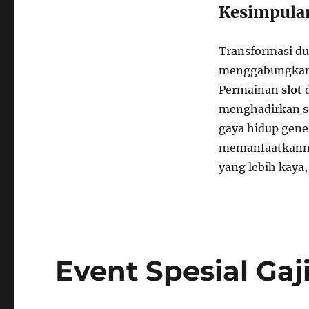
Kesimpula
Transformasi du
menggabungkan t
Permainan
slot
d
menghadirkan s
gaya hidup gener
memanfaatkanny
yang lebih kaya,
Event Spesial G