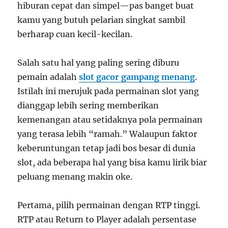
hiburan cepat dan simpel—pas banget buat
kamu yang butuh pelarian singkat sambil
berharap cuan kecil-kecilan.
Salah satu hal yang paling sering diburu
pemain adalah
slot gacor gampang menang
.
Istilah ini merujuk pada permainan slot yang
dianggap lebih sering memberikan
kemenangan atau setidaknya pola permainan
yang terasa lebih “ramah.” Walaupun faktor
keberuntungan tetap jadi bos besar di dunia
slot, ada beberapa hal yang bisa kamu lirik biar
peluang menang makin oke.
Pertama, pilih permainan dengan RTP tinggi.
RTP atau Return to Player adalah persentase