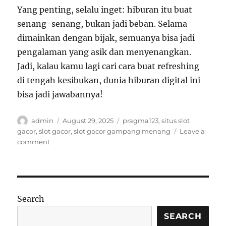
Yang penting, selalu inget: hiburan itu buat
senang-senang, bukan jadi beban. Selama
dimainkan dengan bijak, semuanya bisa jadi
pengalaman yang asik dan menyenangkan.
Jadi, kalau kamu lagi cari cara buat refreshing
di tengah kesibukan, dunia hiburan digital ini
bisa jadi jawabannya!
Author
Posted
Tags
admin
August 29, 2025
pragma123
,
situs slot
on
gacor
,
slot gacor
,
slot gacor gampang menang
Leave a
on
comment
Rahasia
Seru
di
Balik
Dunia
Search
Hiburan
Digital
SEARCH
yang