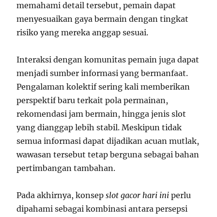
memahami detail tersebut, pemain dapat
menyesuaikan gaya bermain dengan tingkat
risiko yang mereka anggap sesuai.
Interaksi dengan komunitas pemain juga dapat
menjadi sumber informasi yang bermanfaat.
Pengalaman kolektif sering kali memberikan
perspektif baru terkait pola permainan,
rekomendasi jam bermain, hingga jenis slot
yang dianggap lebih stabil. Meskipun tidak
semua informasi dapat dijadikan acuan mutlak,
wawasan tersebut tetap berguna sebagai bahan
pertimbangan tambahan.
Pada akhirnya, konsep
slot gacor hari ini
perlu
dipahami sebagai kombinasi antara persepsi