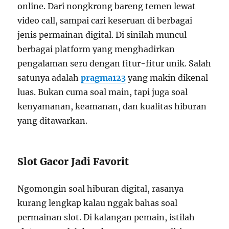
online. Dari nongkrong bareng temen lewat
video call, sampai cari keseruan di berbagai
jenis permainan digital. Di sinilah muncul
berbagai platform yang menghadirkan
pengalaman seru dengan fitur-fitur unik. Salah
satunya adalah
pragma123
yang makin dikenal
luas. Bukan cuma soal main, tapi juga soal
kenyamanan, keamanan, dan kualitas hiburan
yang ditawarkan.
Slot Gacor Jadi Favorit
Ngomongin soal hiburan digital, rasanya
kurang lengkap kalau nggak bahas soal
permainan slot. Di kalangan pemain, istilah