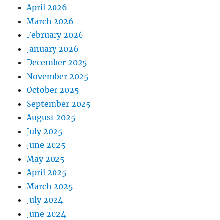
April 2026
March 2026
February 2026
January 2026
December 2025
November 2025
October 2025
September 2025
August 2025
July 2025
June 2025
May 2025
April 2025
March 2025
July 2024
June 2024