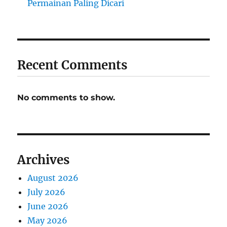
Permainan Paling Dicari
Recent Comments
No comments to show.
Archives
August 2026
July 2026
June 2026
May 2026