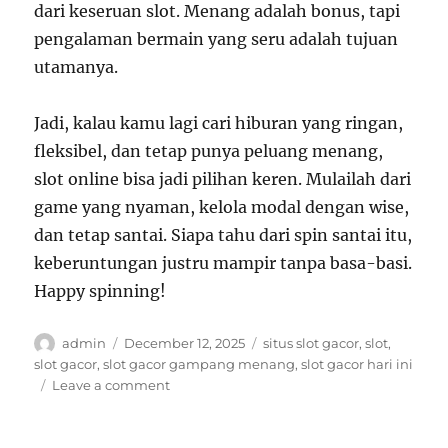
dari keseruan slot. Menang adalah bonus, tapi
pengalaman bermain yang seru adalah tujuan
utamanya.
Jadi, kalau kamu lagi cari hiburan yang ringan,
fleksibel, dan tetap punya peluang menang,
slot online bisa jadi pilihan keren. Mulailah dari
game yang nyaman, kelola modal dengan wise,
dan tetap santai. Siapa tahu dari spin santai itu,
keberuntungan justru mampir tanpa basa-basi.
Happy spinning!
Author
Posted
Tags
admin
December 12, 2025
situs slot gacor
,
slot
,
on
slot gacor
,
slot gacor gampang menang
,
slot gacor hari ini
on
Leave a comment
Rahasia
Keseruan
Slot