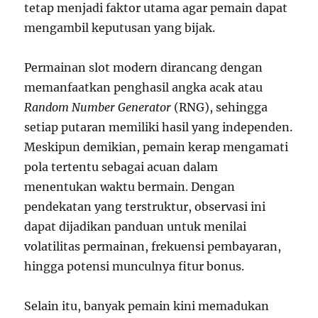
tetap menjadi faktor utama agar pemain dapat
mengambil keputusan yang bijak.
Permainan slot modern dirancang dengan
memanfaatkan penghasil angka acak atau
Random Number Generator
(RNG), sehingga
setiap putaran memiliki hasil yang independen.
Meskipun demikian, pemain kerap mengamati
pola tertentu sebagai acuan dalam
menentukan waktu bermain. Dengan
pendekatan yang terstruktur, observasi ini
dapat dijadikan panduan untuk menilai
volatilitas permainan, frekuensi pembayaran,
hingga potensi munculnya fitur bonus.
Selain itu, banyak pemain kini memadukan