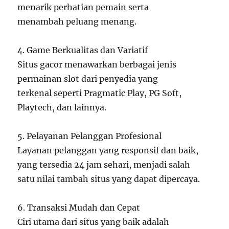
menarik perhatian pemain serta
menambah peluang menang.
4. Game Berkualitas dan Variatif
Situs gacor menawarkan berbagai jenis
permainan slot dari penyedia yang
terkenal seperti Pragmatic Play, PG Soft,
Playtech, dan lainnya.
5. Pelayanan Pelanggan Profesional
Layanan pelanggan yang responsif dan baik,
yang tersedia 24 jam sehari, menjadi salah
satu nilai tambah situs yang dapat dipercaya.
6. Transaksi Mudah dan Cepat
Ciri utama dari situs yang baik adalah