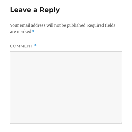
Leave a Reply
Your email address will not be published.
Required fields
are marked
*
COMMENT
*