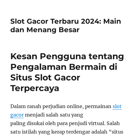
Slot Gacor Terbaru 2024: Main
dan Menang Besar
Kesan Pengguna tentang
Pengalaman Bermain di
Situs Slot Gacor
Terpercaya
Dalam ranah perjudian online, permainan
slot
gacor
menjadi salah satu yang
paling disukai oleh para penjudi virtual. Salah
satu istilah yang kerap terdengar adalah “situs