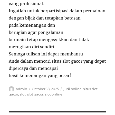
yang profesional.
Ingatlah untuk berpartisipasi dalam permainan
dengan bijak dan tetapkan batasan
pada kemenangan dan
kerugian agar pengalaman
bermain tetap mengasyikkan dan tidak
merugikan diri sendiri.
Semoga tulisan ini dapat membantu
Anda dalam mencari situs slot gacor yang dapat
dipercaya dan mencapai
hasil kemenangan yang besar!
Author
Posted
Tags
admin
October 18, 2025
judi online
,
situs slot
on
gacor
,
slot
,
slot gacor
,
slot online