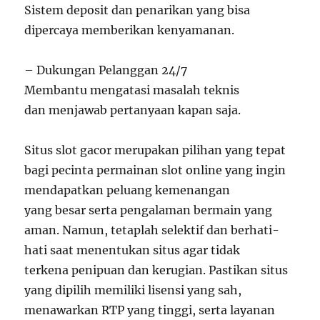
Sistem deposit dan penarikan yang bisa
dipercaya memberikan kenyamanan.
– Dukungan Pelanggan 24/7
Membantu mengatasi masalah teknis
dan menjawab pertanyaan kapan saja.
Situs slot gacor merupakan pilihan yang tepat
bagi pecinta permainan slot online yang ingin
mendapatkan peluang kemenangan
yang besar serta pengalaman bermain yang
aman. Namun, tetaplah selektif dan berhati-
hati saat menentukan situs agar tidak
terkena penipuan dan kerugian. Pastikan situs
yang dipilih memiliki lisensi yang sah,
menawarkan RTP yang tinggi, serta layanan