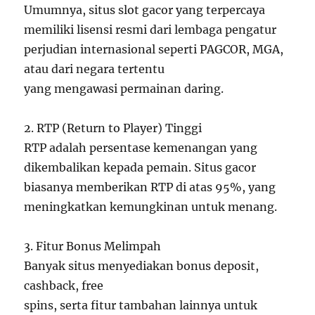
Umumnya, situs slot gacor yang terpercaya
memiliki lisensi resmi dari lembaga pengatur
perjudian internasional seperti PAGCOR, MGA,
atau dari negara tertentu
yang mengawasi permainan daring.
2. RTP (Return to Player) Tinggi
RTP adalah persentase kemenangan yang
dikembalikan kepada pemain. Situs gacor
biasanya memberikan RTP di atas 95%, yang
meningkatkan kemungkinan untuk menang.
3. Fitur Bonus Melimpah
Banyak situs menyediakan bonus deposit,
cashback, free
spins, serta fitur tambahan lainnya untuk