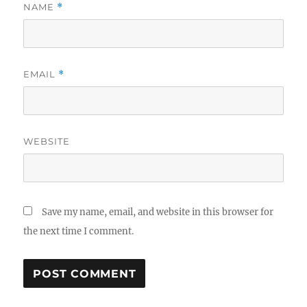
NAME
*
EMAIL
*
WEBSITE
Save my name, email, and website in this browser for
the next time I comment.