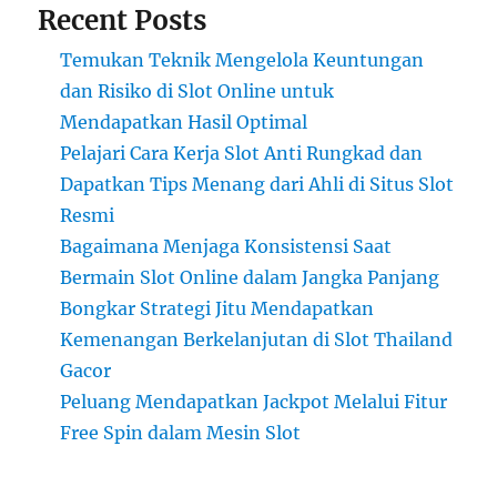
Recent Posts
Temukan Teknik Mengelola Keuntungan
dan Risiko di Slot Online untuk
Mendapatkan Hasil Optimal
Pelajari Cara Kerja Slot Anti Rungkad dan
Dapatkan Tips Menang dari Ahli di Situs Slot
Resmi
Bagaimana Menjaga Konsistensi Saat
Bermain Slot Online dalam Jangka Panjang
Bongkar Strategi Jitu Mendapatkan
Kemenangan Berkelanjutan di Slot Thailand
Gacor
Peluang Mendapatkan Jackpot Melalui Fitur
Free Spin dalam Mesin Slot