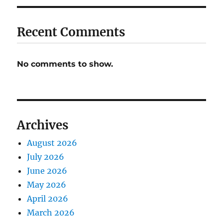
Recent Comments
No comments to show.
Archives
August 2026
July 2026
June 2026
May 2026
April 2026
March 2026