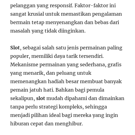
pelanggan yang responsif. Faktor-faktor ini
sangat krusial untuk memastikan pengalaman
bermain tetap menyenangkan dan bebas dari
masalah yang tidak diinginkan.
Slot
, sebagai salah satu jenis permainan paling
populer, memiliki daya tarik tersendiri.
Mekanisme permainan yang sederhana, grafis
yang menarik, dan peluang untuk
memenangkan hadiah besar membuat banyak
pemain jatuh hati. Bahkan bagi pemula
sekalipun,
slot
mudah dipahami dan dimainkan
tanpa perlu strategi kompleks, sehingga
menjadi pilihan ideal bagi mereka yang ingin
hiburan cepat dan menghibur.