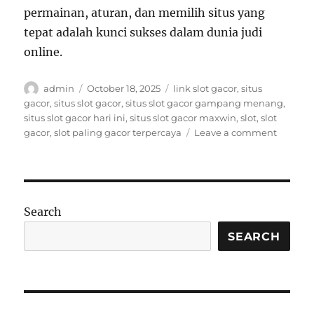
permainan, aturan, dan memilih situs yang
tepat adalah kunci sukses dalam dunia judi
online.
Author
Posted
Tags
admin
October 18, 2025
link slot gacor
,
situs
on
gacor
,
situs slot gacor
,
situs slot gacor gampang menang
,
situs slot gacor hari ini
,
situs slot gacor maxwin
,
slot
,
slot
on
gacor
,
slot paling gacor terpercaya
Leave a comment
Menjela
Sensasi
Seru
Situs
Slot
Search
dan
Togel:
SEARCH
Pandua
untuk
Pemain
Cerdas”