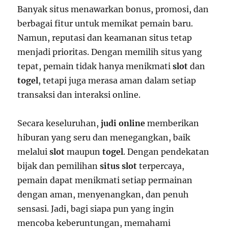
Banyak situs menawarkan bonus, promosi, dan
berbagai fitur untuk memikat pemain baru.
Namun, reputasi dan keamanan situs tetap
menjadi prioritas. Dengan memilih situs yang
tepat, pemain tidak hanya menikmati
slot
dan
togel
, tetapi juga merasa aman dalam setiap
transaksi dan interaksi online.
Secara keseluruhan,
judi online
memberikan
hiburan yang seru dan menegangkan, baik
melalui
slot
maupun
togel
. Dengan pendekatan
bijak dan pemilihan
situs slot
terpercaya,
pemain dapat menikmati setiap permainan
dengan aman, menyenangkan, dan penuh
sensasi. Jadi, bagi siapa pun yang ingin
mencoba keberuntungan, memahami