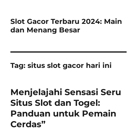
Slot Gacor Terbaru 2024: Main
dan Menang Besar
Tag:
situs slot gacor hari ini
Menjelajahi Sensasi Seru
Situs Slot dan Togel:
Panduan untuk Pemain
Cerdas”