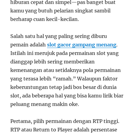
hiburan cepat dan simpel—pas banget buat
kamu yang butuh pelarian singkat sambil
berharap cuan kecil-kecilan.
Salah satu hal yang paling sering diburu
pemain adalah
slot gacor gampang menang
.
Istilah ini merujuk pada permainan slot yang
dianggap lebih sering memberikan
kemenangan atau setidaknya pola permainan
yang terasa lebih “ramah.” Walaupun faktor
keberuntungan tetap jadi bos besar di dunia
slot, ada beberapa hal yang bisa kamu lirik biar
peluang menang makin oke.
Pertama, pilih permainan dengan RTP tinggi.
RTP atau Return to Player adalah persentase