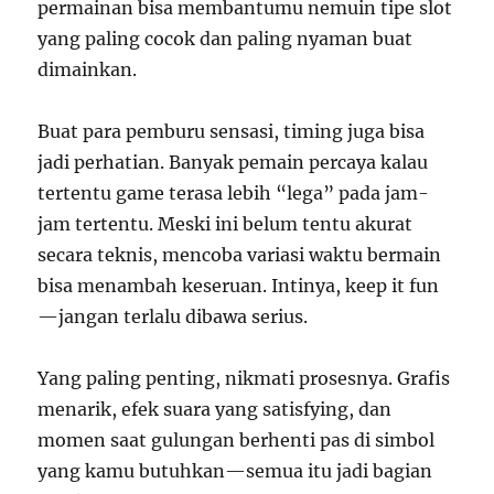
permainan bisa membantumu nemuin tipe slot
yang paling cocok dan paling nyaman buat
dimainkan.
Buat para pemburu sensasi, timing juga bisa
jadi perhatian. Banyak pemain percaya kalau
tertentu game terasa lebih “lega” pada jam-
jam tertentu. Meski ini belum tentu akurat
secara teknis, mencoba variasi waktu bermain
bisa menambah keseruan. Intinya, keep it fun
—jangan terlalu dibawa serius.
Yang paling penting, nikmati prosesnya. Grafis
menarik, efek suara yang satisfying, dan
momen saat gulungan berhenti pas di simbol
yang kamu butuhkan—semua itu jadi bagian