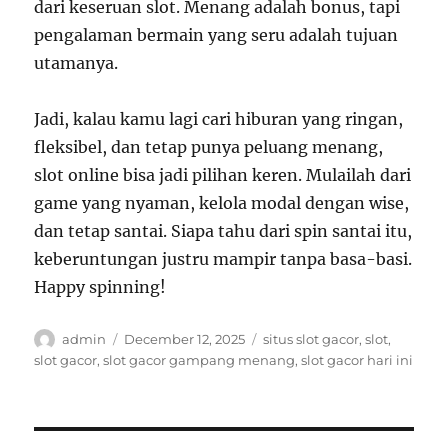
dari keseruan slot. Menang adalah bonus, tapi
pengalaman bermain yang seru adalah tujuan
utamanya.
Jadi, kalau kamu lagi cari hiburan yang ringan,
fleksibel, dan tetap punya peluang menang,
slot online bisa jadi pilihan keren. Mulailah dari
game yang nyaman, kelola modal dengan wise,
dan tetap santai. Siapa tahu dari spin santai itu,
keberuntungan justru mampir tanpa basa-basi.
Happy spinning!
Author
Posted
Tags
admin
December 12, 2025
situs slot gacor
,
slot
,
on
slot gacor
,
slot gacor gampang menang
,
slot gacor hari ini