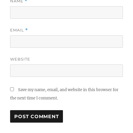
NAME
*
EMAIL
*
WEBSITE
Save my name, email, and website in this browser for
the next time I comment.