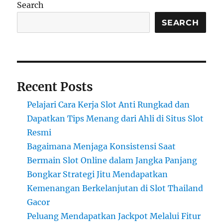
Search
SEARCH
Recent Posts
Pelajari Cara Kerja Slot Anti Rungkad dan
Dapatkan Tips Menang dari Ahli di Situs Slot
Resmi
Bagaimana Menjaga Konsistensi Saat
Bermain Slot Online dalam Jangka Panjang
Bongkar Strategi Jitu Mendapatkan
Kemenangan Berkelanjutan di Slot Thailand
Gacor
Peluang Mendapatkan Jackpot Melalui Fitur