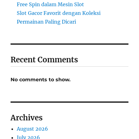
Free Spin dalam Mesin Slot
Slot Gacor Favorit dengan Koleksi
Permainan Paling Dicari
Recent Comments
No comments to show.
Archives
August 2026
July 2026