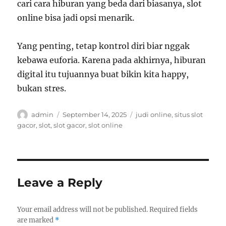
cari cara hiburan yang beda dari biasanya, slot
online bisa jadi opsi menarik.
Yang penting, tetap kontrol diri biar nggak
kebawa euforia. Karena pada akhirnya, hiburan
digital itu tujuannya buat bikin kita happy,
bukan stres.
Author
Posted
Tags
admin
September 14, 2025
judi online
,
situs slot
on
gacor
,
slot
,
slot gacor
,
slot online
Leave a Reply
Your email address will not be published.
Required fields
are marked
*