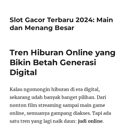
Slot Gacor Terbaru 2024: Main
dan Menang Besar
Tren Hiburan Online yang
Bikin Betah Generasi
Digital
Kalau ngomongin hiburan di era digital,
sekarang udah banyak banget pilihan. Dari
nonton film streaming sampai main game
online, semuanya gampang diakses. Tapi ada
satu tren yang lagi naik daun:
judi online
.