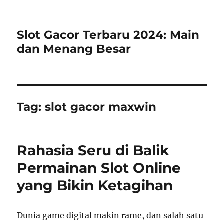
Slot Gacor Terbaru 2024: Main
dan Menang Besar
Tag:
slot gacor maxwin
Rahasia Seru di Balik
Permainan Slot Online
yang Bikin Ketagihan
Dunia game digital makin rame, dan salah satu