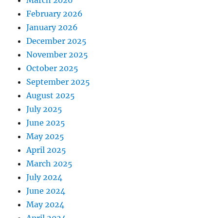
March 2026
February 2026
January 2026
December 2025
November 2025
October 2025
September 2025
August 2025
July 2025
June 2025
May 2025
April 2025
March 2025
July 2024
June 2024
May 2024