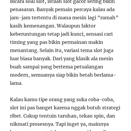
Bicara soal slot, istilah slot gacor sering bikin
penasaran. Banyak pemain percaya kalau ada
jam-jam tertentu di mana mesin lagi “ramah”
kasih kemenangan. Walaupun faktor
keberuntungan tetap jadi kunci, sensasi cari
timing yang pas bikin permainan makin
menantang. Selain itu, variasi tema slot juga
luar biasa banyak. Dari yang klasik ala mesin
buah sampai yang bertema petualangan
modern, semuanya siap bikin betah berlama-
lama.
Kalau kamu tipe orang yang suka coba-coba,
slot ini pas banget karena nggak butuh strategi
ribet. Cukup tentuin taruhan, tekan spin, dan
nikmati prosesnya. Tapi inget ya, mainnya