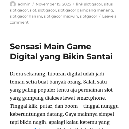
Author
Posted
Tags
admin
November 19, 2025
link slot gacor
,
situs
on
slot gacor
,
slot
,
slot gacor
,
slot gacor gampang menang
,
slot gacor hari ini
,
slot gacor maxwin
,
slotgacor
Leave a
on
comment
Temukan
Paduan
Citarasa
Sensasi Main Game
Tak
Terduga
Digital yang Bikin Santai
di
Satu
Tempat
Di era sekarang, hiburan digital udah jadi
Makan
teman setia buat banyak orang. Salah satu
Favorit
yang paling populer tentu aja permainan
slot
yang gampang diakses lewat smartphone.
Tinggal klik, putar, dan boom—tinggal nunggu
keberuntungan datang. Gaya mainnya simpel
tapi bikin nagih, apalagi kalau ketemu yang