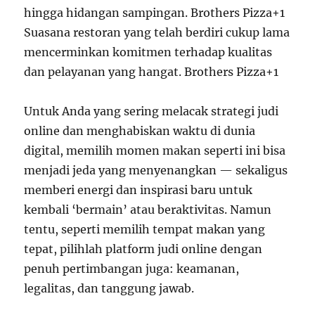
hingga hidangan sampingan. Brothers Pizza+1
Suasana restoran yang telah berdiri cukup lama
mencerminkan komitmen terhadap kualitas
dan pelayanan yang hangat. Brothers Pizza+1
Untuk Anda yang sering melacak strategi judi
online dan menghabiskan waktu di dunia
digital, memilih momen makan seperti ini bisa
menjadi jeda yang menyenangkan — sekaligus
memberi energi dan inspirasi baru untuk
kembali ‘bermain’ atau beraktivitas. Namun
tentu, seperti memilih tempat makan yang
tepat, pilihlah platform judi online dengan
penuh pertimbangan juga: keamanan,
legalitas, dan tanggung jawab.