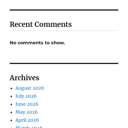
Recent Comments
No comments to show.
Archives
August 2026
July 2026
June 2026
May 2026
April 2026