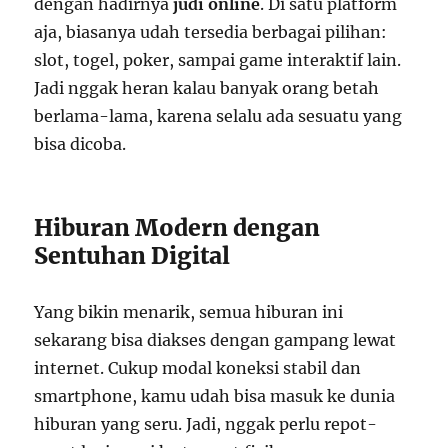
dengan hadirnya
judi online
. Di satu platform
aja, biasanya udah tersedia berbagai pilihan:
slot, togel, poker, sampai game interaktif lain.
Jadi nggak heran kalau banyak orang betah
berlama-lama, karena selalu ada sesuatu yang
bisa dicoba.
Hiburan Modern dengan
Sentuhan Digital
Yang bikin menarik, semua hiburan ini
sekarang bisa diakses dengan gampang lewat
internet. Cukup modal koneksi stabil dan
smartphone, kamu udah bisa masuk ke dunia
hiburan yang seru. Jadi, nggak perlu repot-