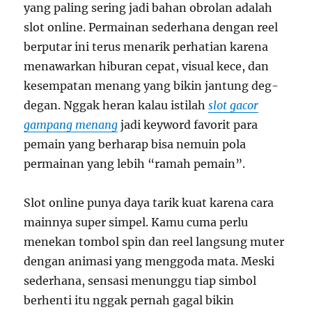
yang paling sering jadi bahan obrolan adalah
slot online. Permainan sederhana dengan reel
berputar ini terus menarik perhatian karena
menawarkan hiburan cepat, visual kece, dan
kesempatan menang yang bikin jantung deg-
degan. Nggak heran kalau istilah
slot gacor
gampang menang
jadi keyword favorit para
pemain yang berharap bisa nemuin pola
permainan yang lebih “ramah pemain”.
Slot online punya daya tarik kuat karena cara
mainnya super simpel. Kamu cuma perlu
menekan tombol spin dan reel langsung muter
dengan animasi yang menggoda mata. Meski
sederhana, sensasi menunggu tiap simbol
berhenti itu nggak pernah gagal bikin