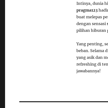
Intinya, dunia h
pragma123
hadir
buat melepas pe
dengan sensasi
pilihan hiburan 
Yang penting, se
beban. Selama d
yang asik dan me
refreshing di te
jawabannya!