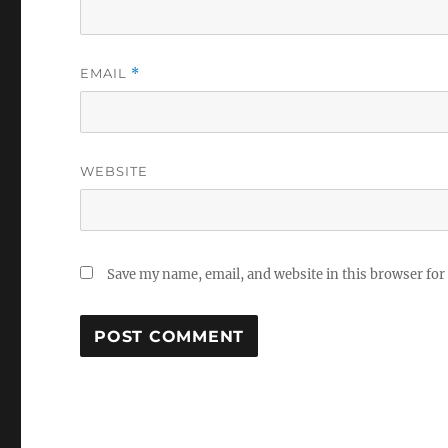
EMAIL
*
WEBSITE
Save my name, email, and website in this browser for