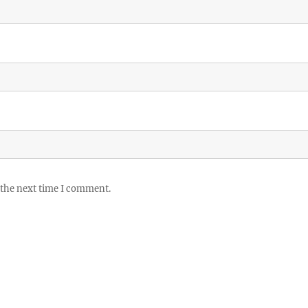
 the next time I comment.