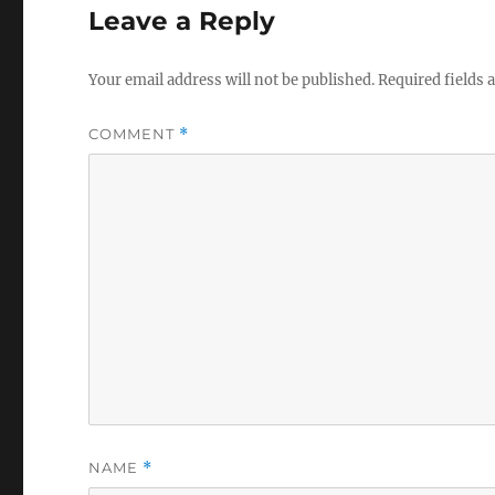
Leave a Reply
Your email address will not be published.
Required fields
COMMENT
*
NAME
*