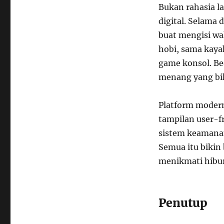
Bukan rahasia l
digital. Selama d
buat mengisi w
hobi, sama kaya
game konsol. Be
menang yang bik
Platform modern
tampilan user-f
sistem keamanan
Semua itu bikin
menikmati hibur
Penutup