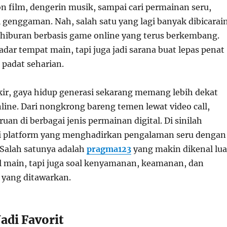
n film, dengerin musik, sampai cari permainan seru,
 genggaman. Nah, salah satu yang lagi banyak dibicarai
 hiburan berbasis game online yang terus berkembang.
dar tempat main, tapi juga jadi sarana buat lepas penat
s padat seharian.
ikir, gaya hidup generasi sekarang memang lebih dekat
line. Dari nongkrong bareng temen lewat video call,
ruan di berbagai jenis permainan digital. Di sinilah
i platform yang menghadirkan pengalaman seru dengan
. Salah satunya adalah
pragma123
yang makin dikenal lua
 main, tapi juga soal kenyamanan, keamanan, dan
n yang ditawarkan.
Jadi Favorit