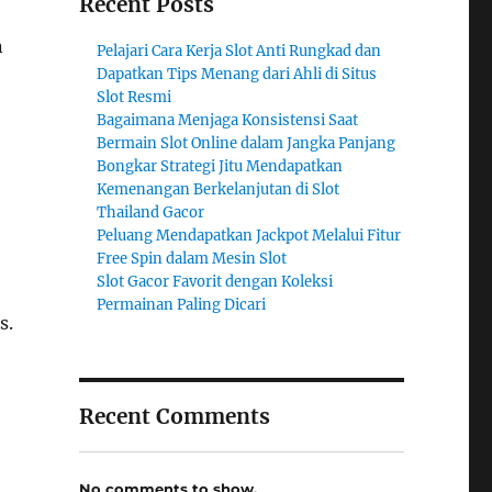
Recent Posts
n
Pelajari Cara Kerja Slot Anti Rungkad dan
Dapatkan Tips Menang dari Ahli di Situs
Slot Resmi
Bagaimana Menjaga Konsistensi Saat
Bermain Slot Online dalam Jangka Panjang
Bongkar Strategi Jitu Mendapatkan
Kemenangan Berkelanjutan di Slot
Thailand Gacor
Peluang Mendapatkan Jackpot Melalui Fitur
Free Spin dalam Mesin Slot
Slot Gacor Favorit dengan Koleksi
Permainan Paling Dicari
s.
Recent Comments
No comments to show.