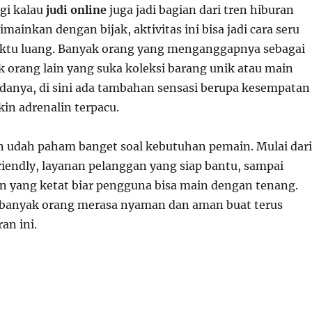
agi kalau
judi online
juga jadi bagian dari tren hiburan
imainkan dengan bijak, aktivitas ini bisa jadi cara seru
aktu luang. Banyak orang yang menganggapnya sebagai
k orang lain yang suka koleksi barang unik atau main
danya, di sini ada tambahan sensasi berupa kesempatan
in adrenalin terpacu.
 udah paham banget soal kebutuhan pemain. Mulai dari
riendly, layanan pelanggan yang siap bantu, sampai
 yang ketat biar pengguna bisa main dengan tenang.
 banyak orang merasa nyaman dan aman buat terus
an ini.