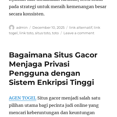
pada strategi untuk meraih kemenangan besar
secara konsisten.
Author
Posted
Tags
admin
December 10, 2025
link alternatif
,
link
on
on
togel
,
link toto
,
situs toto
,
toto
Leave a comment
Situs
Gacor
yang
Bagaimana Situs Gacor
Menyediaka
Layanan
Menjaga Privasi
Ekstra
Pengguna dengan
seperti
Asisten
Sistem Enkripsi Tinggi
Virtual
AGEN TOGEL
Situs gacor menjadi salah satu
pilihan utama bagi pecinta judi online yang
mencari keberuntungan dan keuntungan