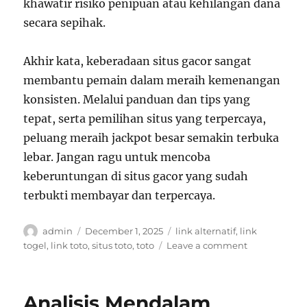
khawatir risiko penipuan atau kehilangan dana
secara sepihak.
Akhir kata, keberadaan situs gacor sangat
membantu pemain dalam meraih kemenangan
konsisten. Melalui panduan dan tips yang
tepat, serta pemilihan situs yang terpercaya,
peluang meraih jackpot besar semakin terbuka
lebar. Jangan ragu untuk mencoba
keberuntungan di situs gacor yang sudah
terbukti membayar dan terpercaya.
Author
Posted
Tags
admin
December 1, 2025
link alternatif
,
link
on
on
togel
,
link toto
,
situs toto
,
toto
Leave a comment
Keamanan
Transaksi
dan
Analisis Mendalam
Data