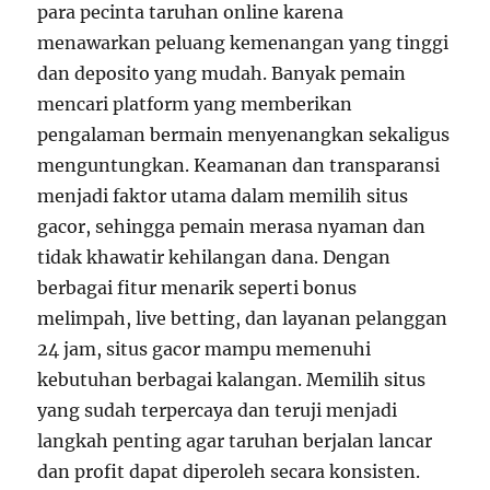
para pecinta taruhan online karena
menawarkan peluang kemenangan yang tinggi
dan deposito yang mudah. Banyak pemain
mencari platform yang memberikan
pengalaman bermain menyenangkan sekaligus
menguntungkan. Keamanan dan transparansi
menjadi faktor utama dalam memilih situs
gacor, sehingga pemain merasa nyaman dan
tidak khawatir kehilangan dana. Dengan
berbagai fitur menarik seperti bonus
melimpah, live betting, dan layanan pelanggan
24 jam, situs gacor mampu memenuhi
kebutuhan berbagai kalangan. Memilih situs
yang sudah terpercaya dan teruji menjadi
langkah penting agar taruhan berjalan lancar
dan profit dapat diperoleh secara konsisten.