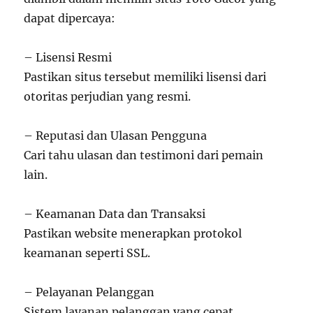
dapat dipercaya:
– Lisensi Resmi
Pastikan situs tersebut memiliki lisensi dari
otoritas perjudian yang resmi.
– Reputasi dan Ulasan Pengguna
Cari tahu ulasan dan testimoni dari pemain
lain.
– Keamanan Data dan Transaksi
Pastikan website menerapkan protokol
keamanan seperti SSL.
– Pelayanan Pelanggan
Sistem layanan pelanggan yang cepat