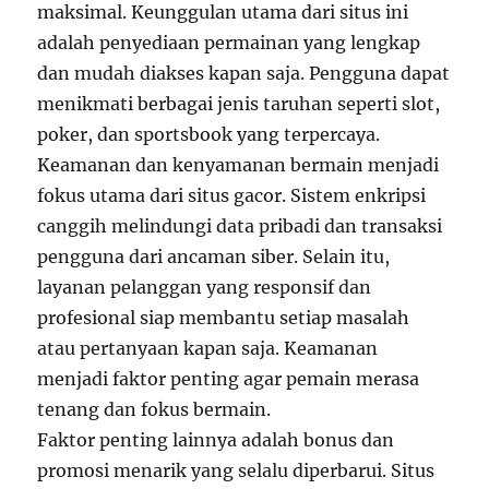
maksimal. Keunggulan utama dari situs ini
adalah penyediaan permainan yang lengkap
dan mudah diakses kapan saja. Pengguna dapat
menikmati berbagai jenis taruhan seperti slot,
poker, dan sportsbook yang terpercaya.
Keamanan dan kenyamanan bermain menjadi
fokus utama dari situs gacor. Sistem enkripsi
canggih melindungi data pribadi dan transaksi
pengguna dari ancaman siber. Selain itu,
layanan pelanggan yang responsif dan
profesional siap membantu setiap masalah
atau pertanyaan kapan saja. Keamanan
menjadi faktor penting agar pemain merasa
tenang dan fokus bermain.
Faktor penting lainnya adalah bonus dan
promosi menarik yang selalu diperbarui. Situs