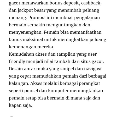
gacor menawarkan bonus deposit, cashback,
dan jackpot besar yang menambah peluang
menang. Promosi ini membuat pengalaman
bermain semakin menguntungkan dan
menyenangkan. Pemain bisa memanfaatkan
bonus maksimal untuk meningkatkan peluang
kemenangan mereka.
Kemudahan akses dan tampilan yang user-
friendly menjadi nilai tambah dari situs gacor.
Desain antar muka yang simpel dan navigasi
yang cepat memudahkan pemain dari berbagai
kalangan. Akses melalui berbagai perangkat
seperti ponsel dan komputer memungkinkan
pemain tetap bisa bermain di mana saja dan
kapan saja.