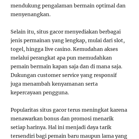
mendukung pengalaman bermain optimal dan
menyenangkan.
Selain itu, situs gacor menyediakan berbagai
jenis permainan yang lengkap, mulai dari slot,
togel, hingga live casino. Kemudahan akses
melalui perangkat apa pun memudahkan
pemain bermain kapan saja dan di mana saja.
Dukungan customer service yang responsif
juga menambah kenyamanan serta
kepercayaan pengguna.
Popularitas situs gacor terus meningkat karena
menawarkan bonus dan promosi menarik
setiap harinya. Hal ini menjadi daya tarik
tersendiri bagi pemain baru maupun lama yang