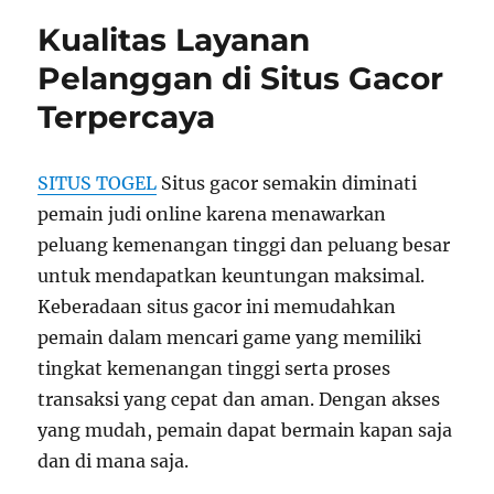
Situs
Kualitas Layanan
Gacor
di
Pelanggan di Situs Gacor
Berbagai
Terpercaya
Negara
SITUS TOGEL
Situs gacor semakin diminati
pemain judi online karena menawarkan
peluang kemenangan tinggi dan peluang besar
untuk mendapatkan keuntungan maksimal.
Keberadaan situs gacor ini memudahkan
pemain dalam mencari game yang memiliki
tingkat kemenangan tinggi serta proses
transaksi yang cepat dan aman. Dengan akses
yang mudah, pemain dapat bermain kapan saja
dan di mana saja.