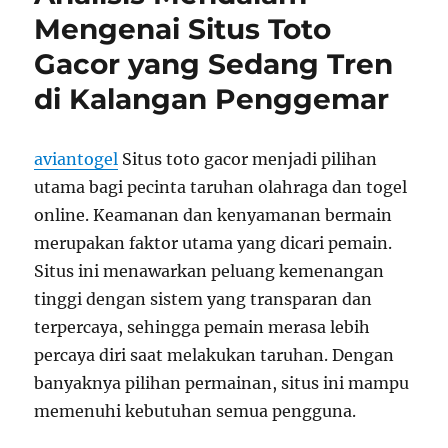
di
Mengenai Situs Toto
Situs
Gacor yang Sedang Tren
Gacor
Modern
di Kalangan Penggemar
aviantogel
Situs toto gacor menjadi pilihan
utama bagi pecinta taruhan olahraga dan togel
online. Keamanan dan kenyamanan bermain
merupakan faktor utama yang dicari pemain.
Situs ini menawarkan peluang kemenangan
tinggi dengan sistem yang transparan dan
terpercaya, sehingga pemain merasa lebih
percaya diri saat melakukan taruhan. Dengan
banyaknya pilihan permainan, situs ini mampu
memenuhi kebutuhan semua pengguna.