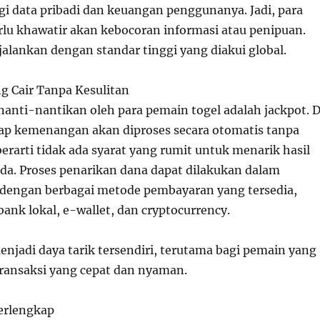
i data pribadi dan keuangan penggunanya. Jadi, para
rlu khawatir akan kebocoran informasi atau penipuan.
alankan dengan standar tinggi yang diakui global.
g Cair Tanpa Kesulitan
nanti-nantikan oleh para pemain togel adalah jackpot. D
p kemenangan akan diproses secara otomatis tanpa
erarti tidak ada syarat yang rumit untuk menarik hasil
. Proses penarikan dana dapat dilakukan dalam
dengan berbagai metode pembayaran yang tersedia,
 bank lokal, e-wallet, dan cryptocurrency.
menjadi daya tarik tersendiri, terutama bagi pemain yang
ansaksi yang cepat dan nyaman.
erlengkap