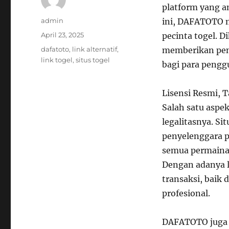
platform yang am
Author
admin
ini, DAFATOTO m
Posted
April 23, 2025
pecinta togel. 
on
Tags
dafatoto
,
link alternatif
,
memberikan pen
link togel
,
situs togel
bagi para pengg
Lisensi Resmi, 
Salah satu aspe
legalitasnya. Si
penyelenggara p
semua permainan
Dengan adanya l
transaksi, baik
profesional.
DAFATOTO juga 