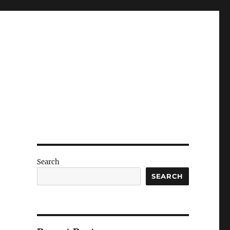
Search
SEARCH