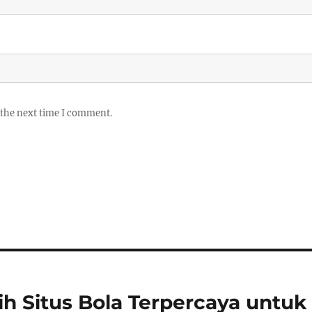
 the next time I comment.
 Situs Bola Terpercaya untuk