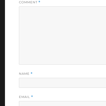
COMMENT
*
NAME
*
EMAIL
*