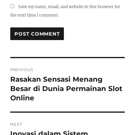
Save my name, email, and website in this browser for
the next time I comment.
Post
PREVIOUS
navigation
Rasakan Sensasi Menang
Previous
post:
Besar di Dunia Permainan Slot
Online
NEXT
Inovasi dalam Sistem
Next