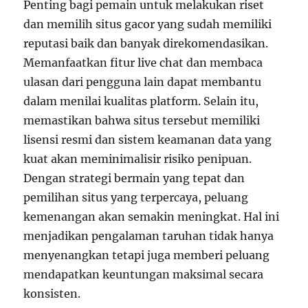
Penting bagi pemain untuk melakukan riset
dan memilih situs gacor yang sudah memiliki
reputasi baik dan banyak direkomendasikan.
Memanfaatkan fitur live chat dan membaca
ulasan dari pengguna lain dapat membantu
dalam menilai kualitas platform. Selain itu,
memastikan bahwa situs tersebut memiliki
lisensi resmi dan sistem keamanan data yang
kuat akan meminimalisir risiko penipuan.
Dengan strategi bermain yang tepat dan
pemilihan situs yang terpercaya, peluang
kemenangan akan semakin meningkat. Hal ini
menjadikan pengalaman taruhan tidak hanya
menyenangkan tetapi juga memberi peluang
mendapatkan keuntungan maksimal secara
konsisten.