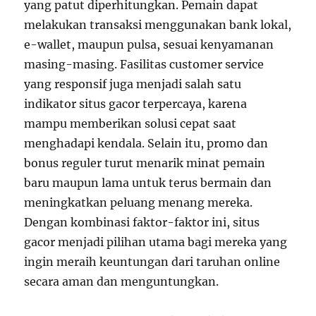
yang patut diperhitungkan. Pemain dapat
melakukan transaksi menggunakan bank lokal,
e-wallet, maupun pulsa, sesuai kenyamanan
masing-masing. Fasilitas customer service
yang responsif juga menjadi salah satu
indikator situs gacor terpercaya, karena
mampu memberikan solusi cepat saat
menghadapi kendala. Selain itu, promo dan
bonus reguler turut menarik minat pemain
baru maupun lama untuk terus bermain dan
meningkatkan peluang menang mereka.
Dengan kombinasi faktor-faktor ini, situs
gacor menjadi pilihan utama bagi mereka yang
ingin meraih keuntungan dari taruhan online
secara aman dan menguntungkan.