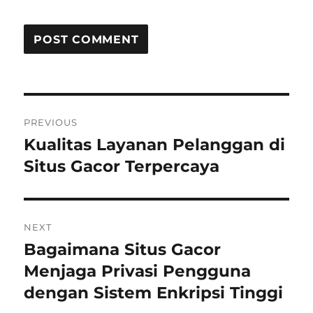
Post
PREVIOUS
navigation
Kualitas Layanan Pelanggan di
Previous
post:
Situs Gacor Terpercaya
NEXT
Bagaimana Situs Gacor
Next
post:
Menjaga Privasi Pengguna
dengan Sistem Enkripsi Tinggi