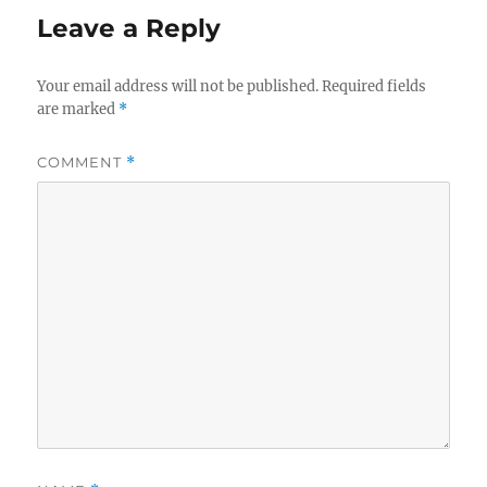
Leave a Reply
Your email address will not be published.
Required fields
are marked
*
COMMENT
*