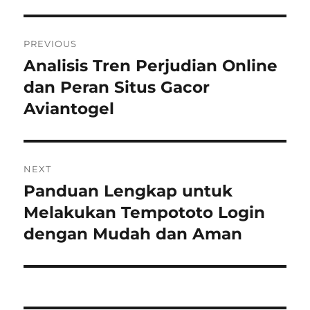
Post
PREVIOUS
navigation
Analisis Tren Perjudian Online
Previous
post:
dan Peran Situs Gacor
Aviantogel
NEXT
Panduan Lengkap untuk
Next
post:
Melakukan Tempototo Login
dengan Mudah dan Aman