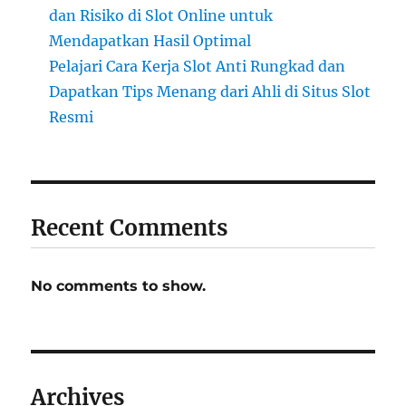
dan Risiko di Slot Online untuk
Mendapatkan Hasil Optimal
Pelajari Cara Kerja Slot Anti Rungkad dan
Dapatkan Tips Menang dari Ahli di Situs Slot
Resmi
Recent Comments
No comments to show.
Archives