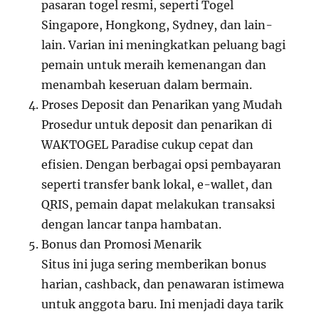
pasaran togel resmi, seperti Togel
Singapore, Hongkong, Sydney, dan lain-
lain. Varian ini meningkatkan peluang bagi
pemain untuk meraih kemenangan dan
menambah keseruan dalam bermain.
Proses Deposit dan Penarikan yang Mudah
Prosedur untuk deposit dan penarikan di
WAKTOGEL Paradise cukup cepat dan
efisien. Dengan berbagai opsi pembayaran
seperti transfer bank lokal, e-wallet, dan
QRIS, pemain dapat melakukan transaksi
dengan lancar tanpa hambatan.
Bonus dan Promosi Menarik
Situs ini juga sering memberikan bonus
harian, cashback, dan penawaran istimewa
untuk anggota baru. Ini menjadi daya tarik