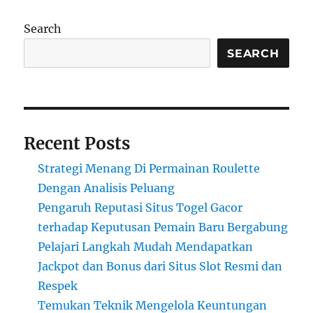
Search
SEARCH
Recent Posts
Strategi Menang Di Permainan Roulette
Dengan Analisis Peluang
Pengaruh Reputasi Situs Togel Gacor
terhadap Keputusan Pemain Baru Bergabung
Pelajari Langkah Mudah Mendapatkan
Jackpot dan Bonus dari Situs Slot Resmi dan
Respek
Temukan Teknik Mengelola Keuntungan