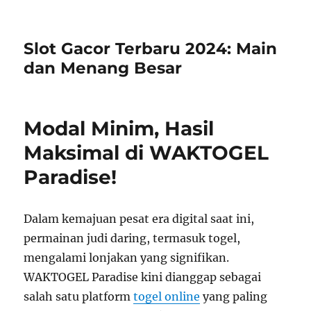
Slot Gacor Terbaru 2024: Main
dan Menang Besar
Modal Minim, Hasil
Maksimal di WAKTOGEL
Paradise!
Dalam kemajuan pesat era digital saat ini,
permainan judi daring, termasuk togel,
mengalami lonjakan yang signifikan.
WAKTOGEL Paradise kini dianggap sebagai
salah satu platform
togel online
yang paling