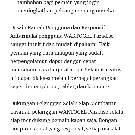
tambahan bagi pemain yang ingin
meningkatkan peluang menang mereka.
Desain Ramah Pengguna dan Responsif
Antarmuka pengguna WAKTOGEL Paradise
sangat intuitif dan mudah dipahami. Baik
pemain yang baru maupun yang sudah
berpengalaman dapat dengan cepat
memahami cara kerja situs ini. Selain itu, situs
ini dapat diakses melalui berbagai perangkat
seperti smartphone, tablet, dan komputer.
Dukungan Pelanggan Selalu Siap Membantu
Layanan pelanggan WAKTOGEL Paradise selalu
siap mendukung pemain kapan saja. Dengan
tim profesional yang responsif, setiap masalah