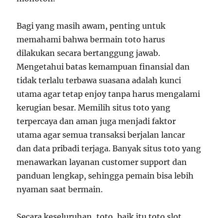
Bagi yang masih awam, penting untuk
memahami bahwa bermain toto harus
dilakukan secara bertanggung jawab.
Mengetahui batas kemampuan finansial dan
tidak terlalu terbawa suasana adalah kunci
utama agar tetap enjoy tanpa harus mengalami
kerugian besar. Memilih situs toto yang
terpercaya dan aman juga menjadi faktor
utama agar semua transaksi berjalan lancar
dan data pribadi terjaga. Banyak situs toto yang
menawarkan layanan customer support dan
panduan lengkap, sehingga pemain bisa lebih
nyaman saat bermain.
Secara keseluruhan, toto, baik itu toto slot,