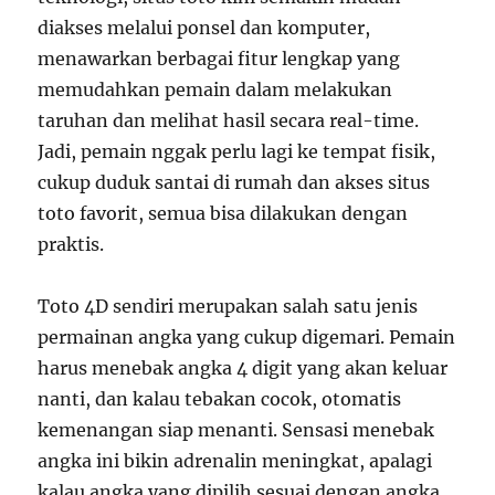
diakses melalui ponsel dan komputer,
menawarkan berbagai fitur lengkap yang
memudahkan pemain dalam melakukan
taruhan dan melihat hasil secara real-time.
Jadi, pemain nggak perlu lagi ke tempat fisik,
cukup duduk santai di rumah dan akses situs
toto favorit, semua bisa dilakukan dengan
praktis.
Toto 4D sendiri merupakan salah satu jenis
permainan angka yang cukup digemari. Pemain
harus menebak angka 4 digit yang akan keluar
nanti, dan kalau tebakan cocok, otomatis
kemenangan siap menanti. Sensasi menebak
angka ini bikin adrenalin meningkat, apalagi
kalau angka yang dipilih sesuai dengan angka