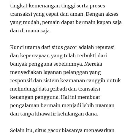
tingkat kemenangan tinggi serta proses
transaksi yang cepat dan aman. Dengan akses
yang mudah, pemain dapat bermain kapan saja
dan di mana saja.
Kunci utama dari situs gacor adalah reputasi
dan kepercayaan yang telah terbukti dari
banyak pengguna sebelumnya. Mereka
menyediakan layanan pelanggan yang
responsif dan sistem keamanan canggih untuk
melindungi data pribadi dan transaksi
keuangan pengguna. Hal ini membuat
pengalaman bermain menjadi lebih nyaman
dan tanpa khawatir kehilangan dana.
Selain itu, situs gacor biasanya menawarkan