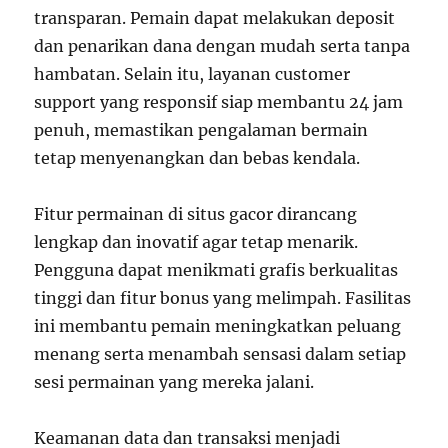
transparan. Pemain dapat melakukan deposit
dan penarikan dana dengan mudah serta tanpa
hambatan. Selain itu, layanan customer
support yang responsif siap membantu 24 jam
penuh, memastikan pengalaman bermain
tetap menyenangkan dan bebas kendala.
Fitur permainan di situs gacor dirancang
lengkap dan inovatif agar tetap menarik.
Pengguna dapat menikmati grafis berkualitas
tinggi dan fitur bonus yang melimpah. Fasilitas
ini membantu pemain meningkatkan peluang
menang serta menambah sensasi dalam setiap
sesi permainan yang mereka jalani.
Keamanan data dan transaksi menjadi