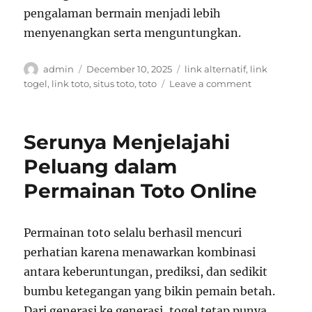
pengalaman bermain menjadi lebih
menyenangkan serta menguntungkan.
Author
Posted
Tags
admin
December 10, 2025
link alternatif
,
link
on
on
togel
,
link toto
,
situs toto
,
toto
Leave a comment
Kualitas
Layanan
Pelanggan
Serunya Menjelajahi
di
Situs
Peluang dalam
Gacor
Permainan Toto Online
Terpercaya
Permainan toto selalu berhasil mencuri
perhatian karena menawarkan kombinasi
antara keberuntungan, prediksi, dan sedikit
bumbu ketegangan yang bikin pemain betah.
Dari generasi ke generasi, togel tetap punya