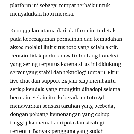
platform ini sebagai tempat terbaik untuk
menyalurkan hobi mereka.
Keunggulan utama dari platform ini terletak
pada keberagaman permainan dan kemudahan
akses melalui link situs toto yang selalu aktif.
Pemain tidak perlu khawatir tentang koneksi
yang sering terputus karena situs ini didukung
server yang stabil dan teknologi terbaru. Fitur
live chat dan support 24 jam siap membantu
setiap kendala yang mungkin dihadapi selama
bermain. Selain itu, keberadaan toto 4d
menawarkan sensasi taruhan yang berbeda,
dengan peluang kemenangan yang cukup
tinggi jika memahami pola dan strategi
tertentu. Banyak pengguna yang sudah