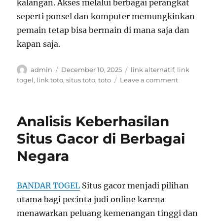
kalangan. Akses melalui berbagai perangkat
seperti ponsel dan komputer memungkinkan
pemain tetap bisa bermain di mana saja dan
kapan saja.
Author
Posted
Tags
admin
December 10, 2025
link alternatif
,
link
on
on
togel
,
link toto
,
situs toto
,
toto
Leave a comment
Bagaimana
Situs
Gacor
Analisis Keberhasilan
Menjaga
Privasi
Situs Gacor di Berbagai
Pengguna
Negara
dengan
Sistem
Enkripsi
Tinggi
BANDAR TOGEL
Situs gacor menjadi pilihan
utama bagi pecinta judi online karena
menawarkan peluang kemenangan tinggi dan