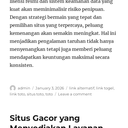
lisensi resmi dan sistem keamanan data yang
kuat akan meminimalisir risiko penipuan.
Dengan strategi bermain yang tepat dan
pemilihan situs yang terpercaya, peluang
kemenangan akan semakin meningkat. Hal ini
menjadikan pengalaman taruhan tidak hanya
menyenangkan tetapi juga memberi peluang
mendapatkan keuntungan maksimal secara
konsisten.
Author
Posted
Tags
admin
January 3, 2026
link alternatif
,
link togel
,
on
on
link toto
,
situs toto
,
toto
Leave a comment
Potensi
Ekonomi
dari
Situs Gacor yang
Pertumbuhan
Situs