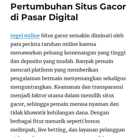
Situs
Pertumbuhan Situs Gacor
Toto
di Pasar Digital
Slot,
Worth
It
Nggak?
togel online
Situs gacor semakin diminati oleh
para pecinta taruhan online karena
menawarkan peluang kemenangan yang tinggi
dan deposito yang mudah. Banyak pemain
mencari platform yang memberikan
pengalaman bermain menyenangkan sekaligus
menguntungkan. Keamanan dan transparansi
menjadi faktor utama dalam memilih situs
gacor, sehingga pemain merasa nyaman dan
tidak khawatir kehilangan dana. Dengan
berbagai fitur menarik seperti bonus
melimpah, live betting, dan layanan pelanggan