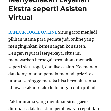
Menyediakan Layanan
Gacor
Ekstra seperti Asisten
di
Pasar
Virtual
Digital
BANDAR TOGEL ONLINE
Situs gacor menjadi
pilihan utama para pecinta judi online yang
menginginkan kemenangan konsisten.
Dengan reputasi terpercaya, situs ini
menawarkan berbagai permainan menarik
seperti slot, togel, dan live casino. Keamanan
dan kenyamanan pemain menjadi prioritas
utama, sehingga mereka bisa bermain tanpa
khawatir akan risiko kehilangan data pribadi.
Faktor utama yang membuat situs gacor
diminati adalah sistem pembayaran cepat dan