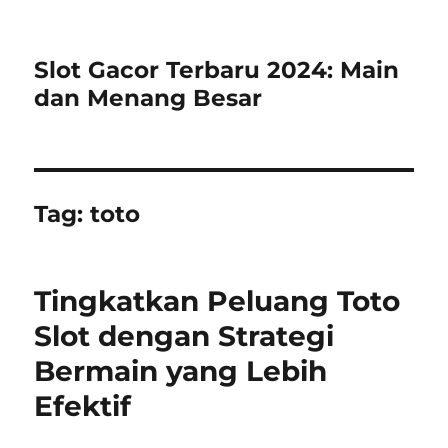
Slot Gacor Terbaru 2024: Main
dan Menang Besar
Tag:
toto
Tingkatkan Peluang Toto
Slot dengan Strategi
Bermain yang Lebih
Efektif