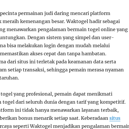
 pecinta permainan judi daring mencari platform
k meraih kemenangan besar. Waktogel hadir sebagai
yang menawarkan pengalaman bermain togel online yang
ntungkan. Dengan sistem yang simpel dan user-
una bisa melakukan login dengan mudah melalui
 memastikan akses cepat dan tanpa hambatan.
a dari situs ini terletak pada keamanan data serta
lam setiap transaksi, sehingga pemain merasa nyaman
taruhan.
togel yang profesional, pemain dapat menikmati
 togel dari seluruh dunia dengan tarif yang kompetitif.
latform ini tidak hanya menawarkan layanan terbaik,
berikan bonus menarik setiap saat. Keberadaan
situs
rcaya seperti Waktogel menjadikan pengalaman bermai