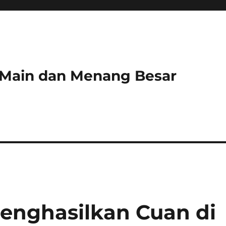
: Main dan Menang Besar
Menghasilkan Cuan di