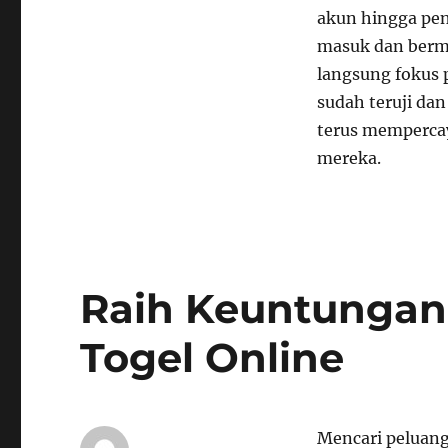
akun hingga pen
masuk dan berma
langsung fokus 
sudah teruji dan
terus mempercaya
mereka.
Raih Keuntungan 
Togel Online
Mencari peluang