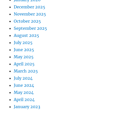
December 2025
November 2025
October 2025
September 2025
August 2025
July 2025
June 2025
May 2025
April 2025
March 2025
July 2024
June 2024
May 2024
April 2024
January 2023