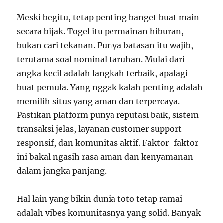
Meski begitu, tetap penting banget buat main
secara bijak. Togel itu permainan hiburan,
bukan cari tekanan. Punya batasan itu wajib,
terutama soal nominal taruhan. Mulai dari
angka kecil adalah langkah terbaik, apalagi
buat pemula. Yang nggak kalah penting adalah
memilih situs yang aman dan terpercaya.
Pastikan platform punya reputasi baik, sistem
transaksi jelas, layanan customer support
responsif, dan komunitas aktif. Faktor-faktor
ini bakal ngasih rasa aman dan kenyamanan
dalam jangka panjang.
Hal lain yang bikin dunia toto tetap ramai
adalah vibes komunitasnya yang solid. Banyak