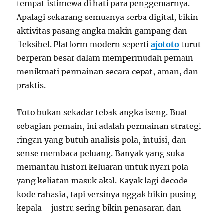
tempat istimewa di hati para penggemarnya.
Apalagi sekarang semuanya serba digital, bikin
aktivitas pasang angka makin gampang dan
fleksibel. Platform modern seperti
ajototo
turut
berperan besar dalam mempermudah pemain
menikmati permainan secara cepat, aman, dan
praktis.
Toto bukan sekadar tebak angka iseng. Buat
sebagian pemain, ini adalah permainan strategi
ringan yang butuh analisis pola, intuisi, dan
sense membaca peluang. Banyak yang suka
memantau histori keluaran untuk nyari pola
yang keliatan masuk akal. Kayak lagi decode
kode rahasia, tapi versinya nggak bikin pusing
kepala—justru sering bikin penasaran dan