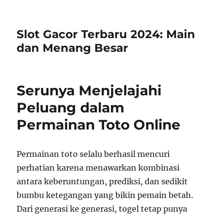
Slot Gacor Terbaru 2024: Main
dan Menang Besar
Serunya Menjelajahi
Peluang dalam
Permainan Toto Online
Permainan toto selalu berhasil mencuri
perhatian karena menawarkan kombinasi
antara keberuntungan, prediksi, dan sedikit
bumbu ketegangan yang bikin pemain betah.
Dari generasi ke generasi, togel tetap punya