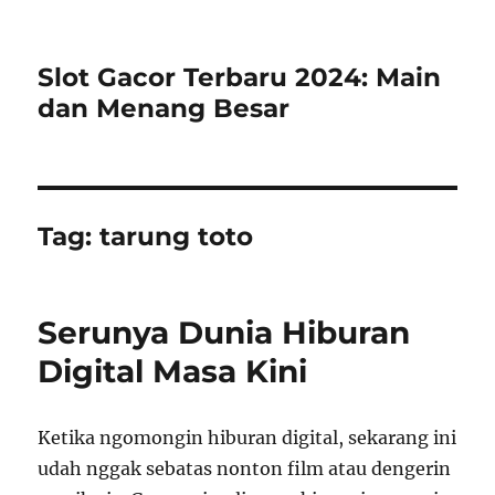
Slot Gacor Terbaru 2024: Main
dan Menang Besar
Tag:
tarung toto
Serunya Dunia Hiburan
Digital Masa Kini
Ketika ngomongin hiburan digital, sekarang ini
udah nggak sebatas nonton film atau dengerin