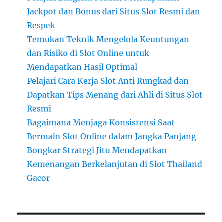
Jackpot dan Bonus dari Situs Slot Resmi dan
Respek
Temukan Teknik Mengelola Keuntungan
dan Risiko di Slot Online untuk
Mendapatkan Hasil Optimal
Pelajari Cara Kerja Slot Anti Rungkad dan
Dapatkan Tips Menang dari Ahli di Situs Slot
Resmi
Bagaimana Menjaga Konsistensi Saat
Bermain Slot Online dalam Jangka Panjang
Bongkar Strategi Jitu Mendapatkan
Kemenangan Berkelanjutan di Slot Thailand
Gacor