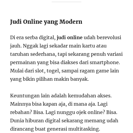
Judi Online yang Modern
Di era serba digital,
judi online
udah berevolusi
jauh. Nggak lagi sekadar main kartu atau
taruhan sederhana, tapi sekarang penuh variasi
permainan yang bisa diakses dari smartphone.
Mulai dari slot, togel, sampai ragam game lain
yang bikin pilihan makin banyak.
Keuntungan lain adalah kemudahan akses.
Mainnya bisa kapan aja, di mana aja. Lagi
rebahan? Bisa. Lagi nunggu ojek online? Bisa.
Dunia hiburan digital sekarang memang udah
dirancang buat generasi multitasking.