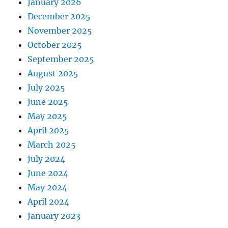
January 2026
December 2025
November 2025
October 2025
September 2025
August 2025
July 2025
June 2025
May 2025
April 2025
March 2025
July 2024
June 2024
May 2024
April 2024
January 2023