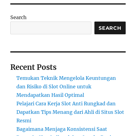
Slot
Gacor,
Menangkan
Search
Jackpot
Besar
SEARCH
Tiap
Saat
Recent Posts
Temukan Teknik Mengelola Keuntungan
dan Risiko di Slot Online untuk
Mendapatkan Hasil Optimal
Pelajari Cara Kerja Slot Anti Rungkad dan
Dapatkan Tips Menang dari Ahli di Situs Slot
Resmi
Bagaimana Menjaga Konsistensi Saat