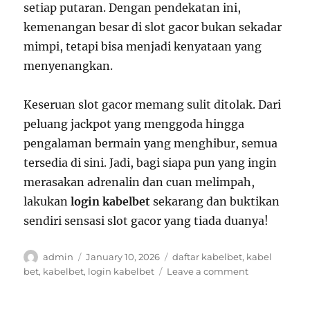
setiap putaran. Dengan pendekatan ini,
kemenangan besar di slot gacor bukan sekadar
mimpi, tetapi bisa menjadi kenyataan yang
menyenangkan.
Keseruan slot gacor memang sulit ditolak. Dari
peluang jackpot yang menggoda hingga
pengalaman bermain yang menghibur, semua
tersedia di sini. Jadi, bagi siapa pun yang ingin
merasakan adrenalin dan cuan melimpah,
lakukan
login kabelbet
sekarang dan buktikan
sendiri sensasi slot gacor yang tiada duanya!
Author
Posted
Tags
admin
January 10, 2026
daftar kabelbet
,
kabel
on
on
bet
,
kabelbet
,
login kabelbet
Leave a comment
Putaran
Seru