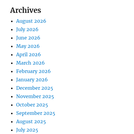
Archives
August 2026
July 2026
June 2026
May 2026
April 2026
March 2026
February 2026
January 2026
December 2025
November 2025
October 2025
September 2025
August 2025
July 2025