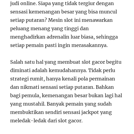
judi online. Siapa yang tidak tergiur dengan
sensasi kemenangan besar yang bisa muncul
setiap putaran? Mesin slot ini menawarkan
peluang menang yang tinggi dan
menghadirkan adrenalin luar biasa, sehingga
setiap pemain pasti ingin merasakannya.
Salah satu hal yang membuat slot gacor begitu
diminati adalah kemudahannya. Tidak perlu
strategi rumit, hanya kenali pola permainan
dan nikmati sensasi setiap putaran. Bahkan
bagi pemula, kemenangan besar bukan lagi hal
yang mustahil. Banyak pemain yang sudah
membuktikan sendiri sensasi jackpot yang
meledak-ledak dari slot gacor.