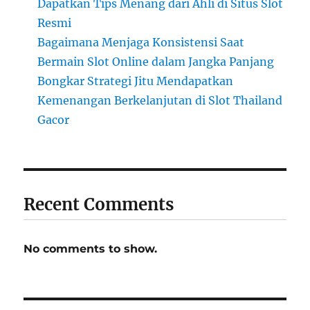
Dapatkan Tips Menang dari Ahli di Situs Slot
Resmi
Bagaimana Menjaga Konsistensi Saat
Bermain Slot Online dalam Jangka Panjang
Bongkar Strategi Jitu Mendapatkan
Kemenangan Berkelanjutan di Slot Thailand
Gacor
Recent Comments
No comments to show.