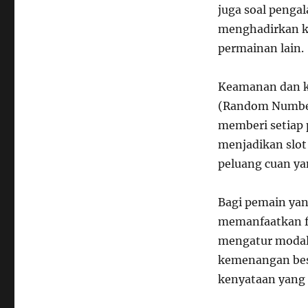
juga soal penga
menghadirkan ke
permainan lain.
Keamanan dan ke
(Random Number 
memberi setiap 
menjadikan slot
peluang cuan ya
Bagi pemain ya
memanfaatkan fit
mengatur modal 
kemenangan besa
kenyataan yang