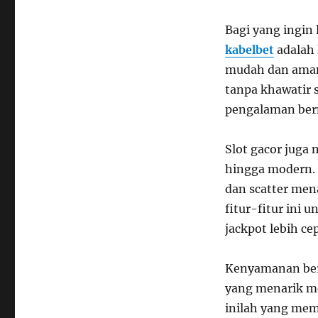
Bagi yang ingin
kabelbet
adalah 
mudah dan aman
tanpa khawatir 
pengalaman be
Slot gacor juga
hingga modern. T
dan scatter me
fitur-fitur ini
jackpot lebih cep
Kenyamanan berm
yang menarik me
inilah yang mem