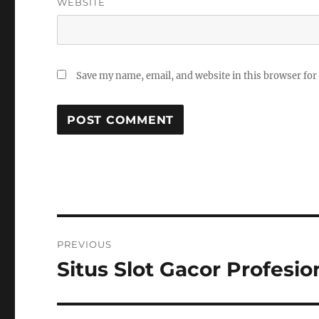
WEBSITE
Save my name, email, and website in this browser for
Post
PREVIOUS
navigation
Situs Slot Gacor Profes
Previous
post: