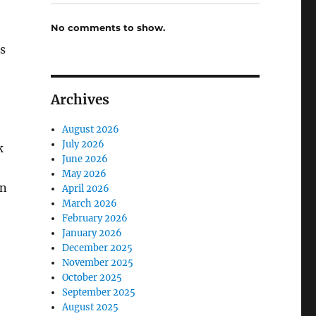
No comments to show.
s
Archives
August 2026
July 2026
k
June 2026
May 2026
an
April 2026
March 2026
February 2026
January 2026
December 2025
November 2025
October 2025
September 2025
August 2025