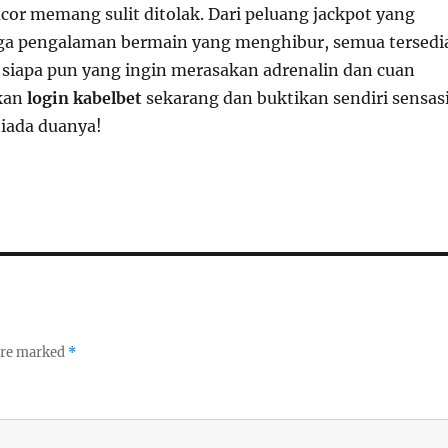
cor memang sulit ditolak. Dari peluang jackpot yang
a pengalaman bermain yang menghibur, semua tersedi
agi siapa pun yang ingin merasakan adrenalin dan cuan
kan
login kabelbet
sekarang dan buktikan sendiri sensas
tiada duanya!
 are marked
*