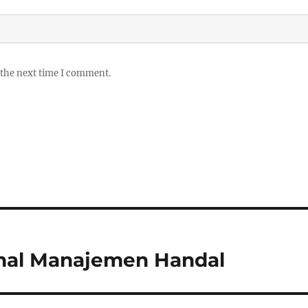
 the next time I comment.
ional Manajemen Handal