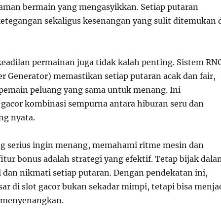
laman bermain yang mengasyikkan. Setiap putaran
tegangan sekaligus kesenangan yang sulit ditemukan 
adilan permainan juga tidak kalah penting. Sistem RN
Generator) memastikan setiap putaran acak dan fair,
pemain peluang yang sama untuk menang. Ini
 gacor kombinasi sempurna antara hiburan seru dan
ng nyata.
ng serius ingin menang, memahami ritme mesin dan
ur bonus adalah strategi yang efektif. Tetap bijak dala
dan nikmati setiap putaran. Dengan pendekatan ini,
r di slot gacor bukan sekadar mimpi, tetapi bisa menja
 menyenangkan.