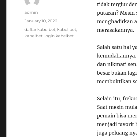
tidak tergiur d
Author
admin
putaran? Mesin 
Posted
January 10, 2026
menghadirkan adr
on
Tags
daftar kabelbet
,
kabel bet
,
merasakannya.
kabelbet
,
login kabelbet
Salah satu hal 
kemudahannya. T
dan nikmati sen
besar bukan lag
membuktikan sen
Selain itu, fre
Saat mesin mula
pemain bisa men
menjadi favorit 
juga peluang ny