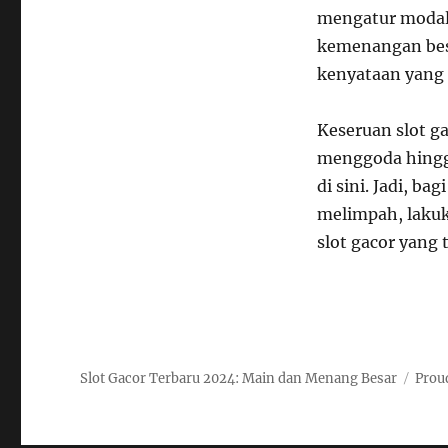
mengatur modal 
kemenangan besa
kenyataan yang
Keseruan slot ga
menggoda hingg
di sini. Jadi, b
melimpah, laku
slot gacor yang 
Slot Gacor Terbaru 2024: Main dan Menang Besar
Prou