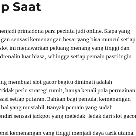
ap Saat
menjadi primadona para pecinta judi online. Siapa yang
engan sensasi kemenangan besar yang bisa muncul setiap
slot ini menawarkan peluang menang yang tinggi dan
enalin luar biasa, sehingga setiap pemain pasti ingin
yang membuat slot gacor begitu diminati adalah
idak perlu strategi rumit, hanya kenali pola permainan
sasi setiap putaran. Bahkan bagi pemula, kemenangan
i hal yang mustahil. Banyak pemain yang sudah
diri sensasi jackpot yang meledak-ledak dari slot gacor
kuensi kemenangan yang tinggi menjadi daya tarik utama.