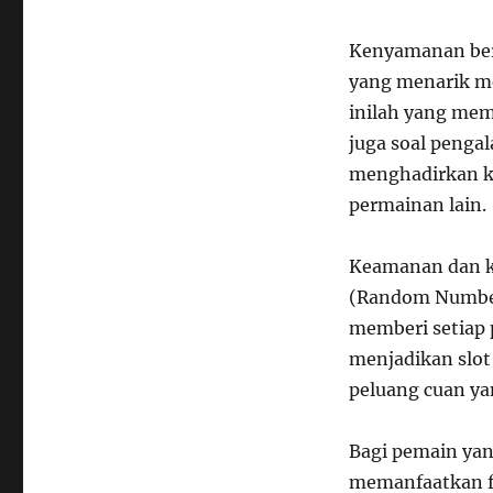
Kenyamanan berm
yang menarik me
inilah yang mem
juga soal penga
menghadirkan ke
permainan lain.
Keamanan dan ke
(Random Number 
memberi setiap 
menjadikan slot
peluang cuan ya
Bagi pemain ya
memanfaatkan fit