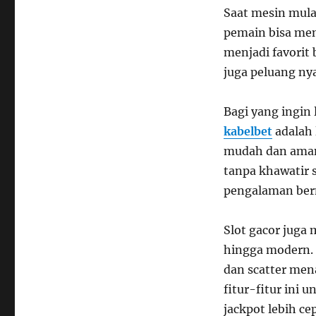
Saat
Saat mesin mula
pemain bisa men
menjadi favorit 
juga peluang ny
Bagi yang ingin
kabelbet
adalah 
mudah dan aman
tanpa khawatir 
pengalaman be
Slot gacor juga
hingga modern. T
dan scatter me
fitur-fitur ini
jackpot lebih cep