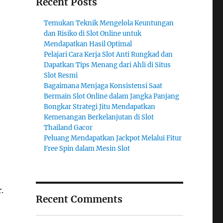
Recent Posts
Temukan Teknik Mengelola Keuntungan
dan Risiko di Slot Online untuk
Mendapatkan Hasil Optimal
Pelajari Cara Kerja Slot Anti Rungkad dan
Dapatkan Tips Menang dari Ahli di Situs
Slot Resmi
Bagaimana Menjaga Konsistensi Saat
Bermain Slot Online dalam Jangka Panjang
Bongkar Strategi Jitu Mendapatkan
Kemenangan Berkelanjutan di Slot
Thailand Gacor
Peluang Mendapatkan Jackpot Melalui Fitur
Free Spin dalam Mesin Slot
.
Recent Comments