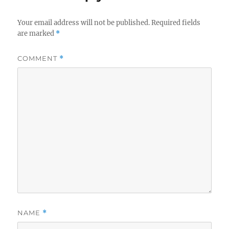
Your email address will not be published.
Required fields
are marked
*
COMMENT
*
NAME
*