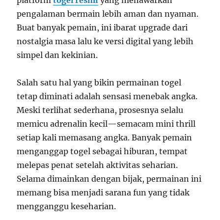
platform
togel resmi
yang menawarkan
pengalaman bermain lebih aman dan nyaman.
Buat banyak pemain, ini ibarat upgrade dari
nostalgia masa lalu ke versi digital yang lebih
simpel dan kekinian.
Salah satu hal yang bikin permainan togel
tetap diminati adalah sensasi menebak angka.
Meski terlihat sederhana, prosesnya selalu
memicu adrenalin kecil—semacam mini thrill
setiap kali memasang angka. Banyak pemain
menganggap togel sebagai hiburan, tempat
melepas penat setelah aktivitas seharian.
Selama dimainkan dengan bijak, permainan ini
memang bisa menjadi sarana fun yang tidak
mengganggu keseharian.