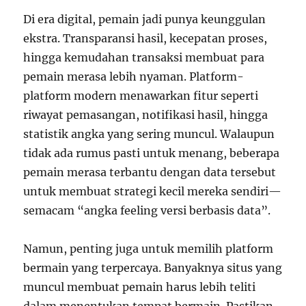
Di era digital, pemain jadi punya keunggulan
ekstra. Transparansi hasil, kecepatan proses,
hingga kemudahan transaksi membuat para
pemain merasa lebih nyaman. Platform-
platform modern menawarkan fitur seperti
riwayat pemasangan, notifikasi hasil, hingga
statistik angka yang sering muncul. Walaupun
tidak ada rumus pasti untuk menang, beberapa
pemain merasa terbantu dengan data tersebut
untuk membuat strategi kecil mereka sendiri—
semacam “angka feeling versi berbasis data”.
Namun, penting juga untuk memilih platform
bermain yang terpercaya. Banyaknya situs yang
muncul membuat pemain harus lebih teliti