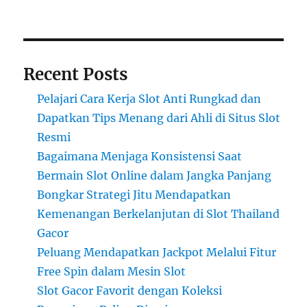
Recent Posts
Pelajari Cara Kerja Slot Anti Rungkad dan
Dapatkan Tips Menang dari Ahli di Situs Slot
Resmi
Bagaimana Menjaga Konsistensi Saat
Bermain Slot Online dalam Jangka Panjang
Bongkar Strategi Jitu Mendapatkan
Kemenangan Berkelanjutan di Slot Thailand
Gacor
Peluang Mendapatkan Jackpot Melalui Fitur
Free Spin dalam Mesin Slot
Slot Gacor Favorit dengan Koleksi