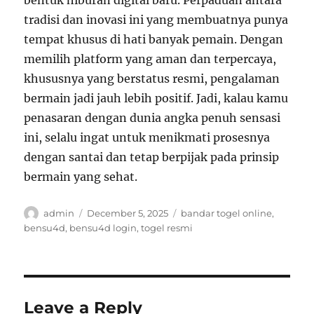
bentuk hiburan digital baru. Perpaduan antara
tradisi dan inovasi ini yang membuatnya punya
tempat khusus di hati banyak pemain. Dengan
memilih platform yang aman dan terpercaya,
khususnya yang berstatus resmi, pengalaman
bermain jadi jauh lebih positif. Jadi, kalau kamu
penasaran dengan dunia angka penuh sensasi
ini, selalu ingat untuk menikmati prosesnya
dengan santai dan tetap berpijak pada prinsip
bermain yang sehat.
Author
Posted
Tags
admin
December 5, 2025
bandar togel online
,
on
bensu4d
,
bensu4d login
,
togel resmi
Leave a Reply