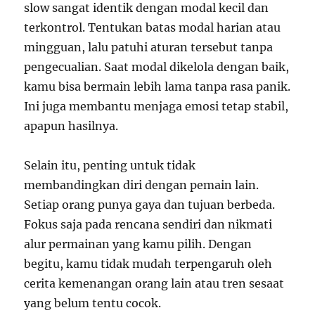
slow sangat identik dengan modal kecil dan
terkontrol. Tentukan batas modal harian atau
mingguan, lalu patuhi aturan tersebut tanpa
pengecualian. Saat modal dikelola dengan baik,
kamu bisa bermain lebih lama tanpa rasa panik.
Ini juga membantu menjaga emosi tetap stabil,
apapun hasilnya.
Selain itu, penting untuk tidak
membandingkan diri dengan pemain lain.
Setiap orang punya gaya dan tujuan berbeda.
Fokus saja pada rencana sendiri dan nikmati
alur permainan yang kamu pilih. Dengan
begitu, kamu tidak mudah terpengaruh oleh
cerita kemenangan orang lain atau tren sesaat
yang belum tentu cocok.