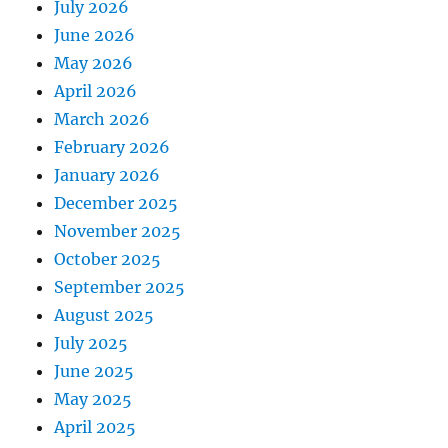
July 2026
June 2026
May 2026
April 2026
March 2026
February 2026
January 2026
December 2025
November 2025
October 2025
September 2025
August 2025
July 2025
June 2025
May 2025
April 2025