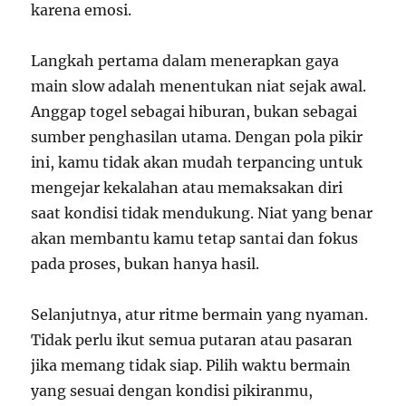
karena emosi.
Langkah pertama dalam menerapkan gaya
main slow adalah menentukan niat sejak awal.
Anggap togel sebagai hiburan, bukan sebagai
sumber penghasilan utama. Dengan pola pikir
ini, kamu tidak akan mudah terpancing untuk
mengejar kekalahan atau memaksakan diri
saat kondisi tidak mendukung. Niat yang benar
akan membantu kamu tetap santai dan fokus
pada proses, bukan hanya hasil.
Selanjutnya, atur ritme bermain yang nyaman.
Tidak perlu ikut semua putaran atau pasaran
jika memang tidak siap. Pilih waktu bermain
yang sesuai dengan kondisi pikiranmu,