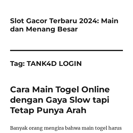
Slot Gacor Terbaru 2024: Main
dan Menang Besar
Tag:
TANK4D LOGIN
Cara Main Togel Online
dengan Gaya Slow tapi
Tetap Punya Arah
Banyak orang mengira bahwa main togel harus