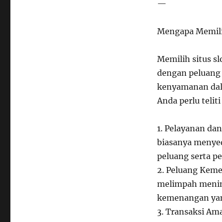
—
Mengapa Memilih
Memilih situs s
dengan peluang
kenyamanan dal
Anda perlu telit
1. Pelayanan dan
biasanya menyed
peluang serta p
2. Peluang Keme
melimpah meni
kemenangan yan
3. Transaksi Am