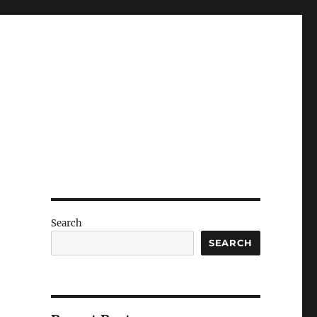
Search
SEARCH