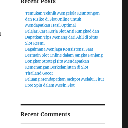
Recent Posts
Temukan Teknik Mengelola Keuntungan
dan Risiko di Slot Online untuk
Mendapatkan Hasil Optimal
Pelajari Cara Kerja Slot Anti Rungkad dan
l
Dapatkan Tips Menang dari Ahli di Situs
Slot Resmi
Bagaimana Menjaga Konsistensi Saat
Bermain Slot Online dalam Jangka Panjang
Bongkar Strategi Jitu Mendapatkan
Kemenangan Berkelanjutan di Slot
Thailand Gacor
Peluang Mendapatkan Jackpot Melalui Fitur
Free Spin dalam Mesin Slot
Recent Comments