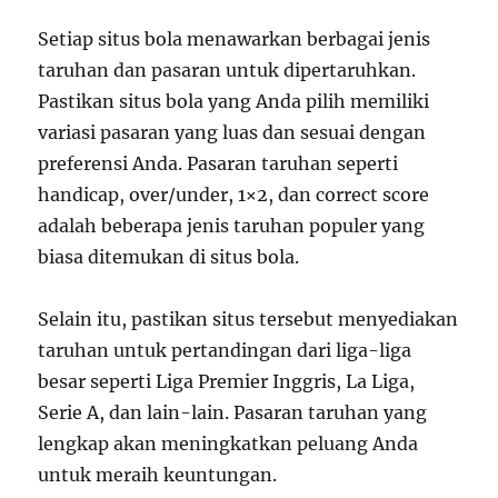
Setiap situs bola menawarkan berbagai jenis
taruhan dan pasaran untuk dipertaruhkan.
Pastikan situs bola yang Anda pilih memiliki
variasi pasaran yang luas dan sesuai dengan
preferensi Anda. Pasaran taruhan seperti
handicap, over/under, 1×2, dan correct score
adalah beberapa jenis taruhan populer yang
biasa ditemukan di situs bola.
Selain itu, pastikan situs tersebut menyediakan
taruhan untuk pertandingan dari liga-liga
besar seperti Liga Premier Inggris, La Liga,
Serie A, dan lain-lain. Pasaran taruhan yang
lengkap akan meningkatkan peluang Anda
untuk meraih keuntungan.