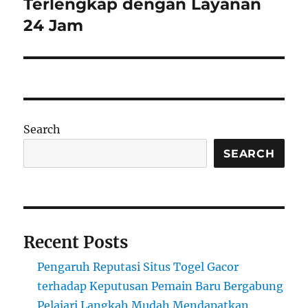
post:
Terlengkap dengan Layanan
24 Jam
Search
SEARCH
Recent Posts
Pengaruh Reputasi Situs Togel Gacor
terhadap Keputusan Pemain Baru Bergabung
Pelajari Langkah Mudah Mendapatkan