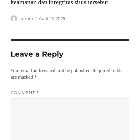
keamanan dan integritas situs tersebut.
Author
Posted
admin
April 23, 2025
on
Leave a Reply
Your email address will not be published.
Required fields
are marked
*
COMMENT
*