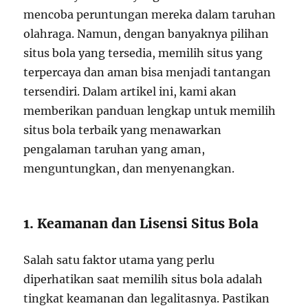
mencoba peruntungan mereka dalam taruhan
olahraga. Namun, dengan banyaknya pilihan
situs bola yang tersedia, memilih situs yang
terpercaya dan aman bisa menjadi tantangan
tersendiri. Dalam artikel ini, kami akan
memberikan panduan lengkap untuk memilih
situs bola terbaik yang menawarkan
pengalaman taruhan yang aman,
menguntungkan, dan menyenangkan.
1. Keamanan dan Lisensi Situs Bola
Salah satu faktor utama yang perlu
diperhatikan saat memilih situs bola adalah
tingkat keamanan dan legalitasnya. Pastikan