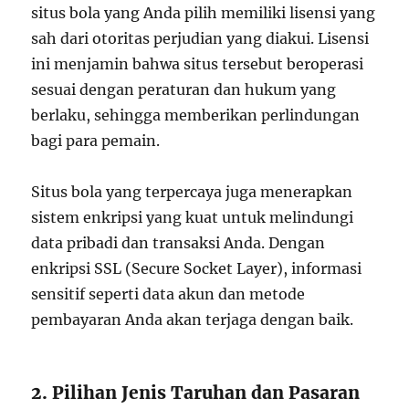
situs bola yang Anda pilih memiliki lisensi yang
sah dari otoritas perjudian yang diakui. Lisensi
ini menjamin bahwa situs tersebut beroperasi
sesuai dengan peraturan dan hukum yang
berlaku, sehingga memberikan perlindungan
bagi para pemain.
Situs bola yang terpercaya juga menerapkan
sistem enkripsi yang kuat untuk melindungi
data pribadi dan transaksi Anda. Dengan
enkripsi SSL (Secure Socket Layer), informasi
sensitif seperti data akun dan metode
pembayaran Anda akan terjaga dengan baik.
2. Pilihan Jenis Taruhan dan Pasaran