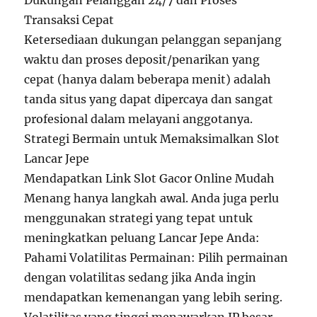
Dukungan Pelanggan 24/7 dan Proses
Transaksi Cepat
Ketersediaan dukungan pelanggan sepanjang
waktu dan proses deposit/penarikan yang
cepat (hanya dalam beberapa menit) adalah
tanda situs yang dapat dipercaya dan sangat
profesional dalam melayani anggotanya.
Strategi Bermain untuk Memaksimalkan Slot
Lancar Jepe
Mendapatkan Link Slot Gacor Online Mudah
Menang hanya langkah awal. Anda juga perlu
menggunakan strategi yang tepat untuk
meningkatkan peluang Lancar Jepe Anda:
Pahami Volatilitas Permainan: Pilih permainan
dengan volatilitas sedang jika Anda ingin
mendapatkan kemenangan yang lebih sering.