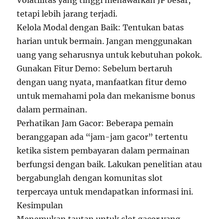
Volatilitas yang tinggi menawarkan JP besar,
tetapi lebih jarang terjadi.
Kelola Modal dengan Baik: Tentukan batas
harian untuk bermain. Jangan menggunakan
uang yang seharusnya untuk kebutuhan pokok.
Gunakan Fitur Demo: Sebelum bertaruh
dengan uang nyata, manfaatkan fitur demo
untuk memahami pola dan mekanisme bonus
dalam permainan.
Perhatikan Jam Gacor: Beberapa pemain
beranggapan ada “jam-jam gacor” tertentu
ketika sistem pembayaran dalam permainan
berfungsi dengan baik. Lakukan penelitian atau
bergabunglah dengan komunitas slot
terpercaya untuk mendapatkan informasi ini.
Kesimpulan