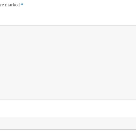
 are marked
*