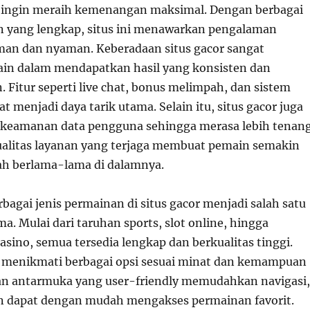
g ingin meraih kemenangan maksimal. Dengan berbagai
an yang lengkap, situs ini menawarkan pengalaman
an dan nyaman. Keberadaan situs gacor sangat
n dalam mendapatkan hasil yang konsisten dan
Fitur seperti live chat, bonus melimpah, dan sistem
 menjadi daya tarik utama. Selain itu, situs gacor juga
eamanan data pengguna sehingga merasa lebih tenan
ualitas layanan yang terjaga membuat pemain semakin
ah berlama-lama di dalamnya.
bagai jenis permainan di situs gacor menjadi salah satu
. Mulai dari taruhan sports, slot online, hingga
asino, semua tersedia lengkap dan berkualitas tinggi.
 menikmati berbagai opsi sesuai minat dan kemampuan
an antarmuka yang user-friendly memudahkan navigasi,
n dapat dengan mudah mengakses permainan favorit.