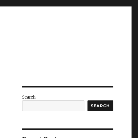
Search
SEARCH