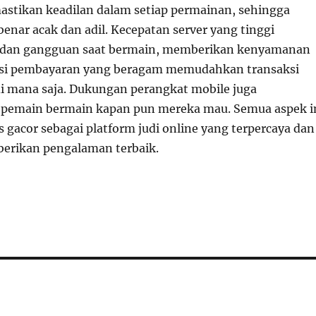
stikan keadilan dalam setiap permainan, sehingga
enar acak dan adil. Kecepatan server yang tinggi
 dan gangguan saat bermain, memberikan kenyamanan
rasi pembayaran yang beragam memudahkan transaksi
di mana saja. Dukungan perangkat mobile juga
emain bermain kapan pun mereka mau. Semua aspek i
 gacor sebagai platform judi online yang terpercaya dan
berikan pengalaman terbaik.