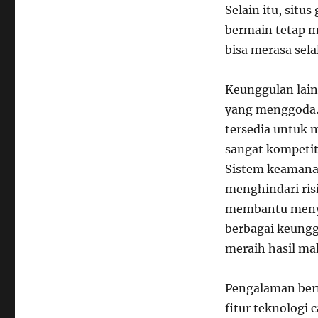
Selain itu, situ
bermain tetap 
bisa merasa sel
Keunggulan lain 
yang menggoda. 
tersedia untuk
sangat kompetit
Sistem keamanan
menghindari ris
membantu menye
berbagai keunggu
meraih hasil ma
Pengalaman berm
fitur teknologi