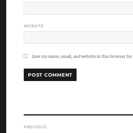
WEBSITE
Save my name, email, and website in this browser for
Post
PREVIOUS