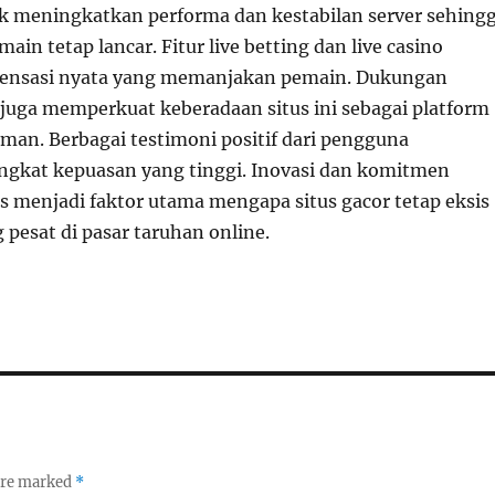
k meningkatkan performa dan kestabilan server sehing
in tetap lancar. Fitur live betting dan live casino
ensasi nyata yang memanjakan pemain. Dukungan
 juga memperkuat keberadaan situs ini sebagai platform
aman. Berbagai testimoni positif dari pengguna
gkat kepuasan yang tinggi. Inovasi dan komitmen
as menjadi faktor utama mengapa situs gacor tetap eksis
pesat di pasar taruhan online.
 are marked
*