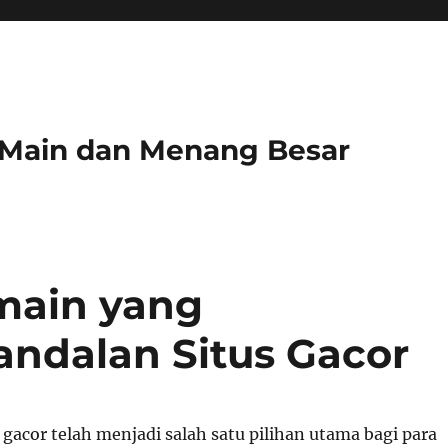
: Main dan Menang Besar
emain yang
ndalan Situs Gacor
gacor telah menjadi salah satu pilihan utama bagi para