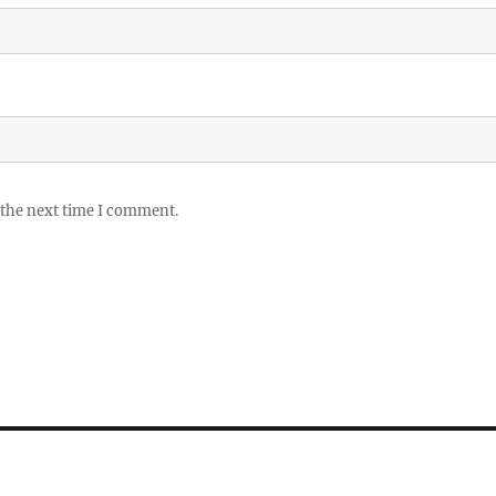
 the next time I comment.