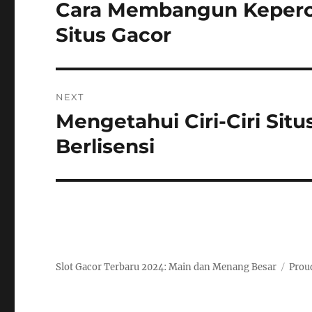
navigation
Cara Membangun Keperca
Previous
post:
Situs Gacor
NEXT
Mengetahui Ciri-Ciri Sit
Next
post:
Berlisensi
Slot Gacor Terbaru 2024: Main dan Menang Besar
Prou