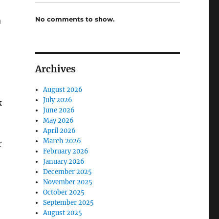
No comments to show.
a
Archives
August 2026
July 2026
k
June 2026
May 2026
April 2026
March 2026
r
February 2026
January 2026
December 2025
November 2025
October 2025
September 2025
August 2025