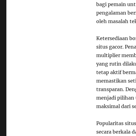
bagi pemain unt
pengalaman ber
oleh masalah te
Ketersediaan bo
situs gacor. Pe
multiplier memb
yang rutin dila
tetap aktif berm
memastikan set
transparan. Deng
menjadi pilihan
maksimal dari se
Popularitas sit
secara berkala 