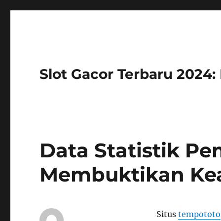
Slot Gacor Terbaru 2024
Data Statistik P
Membuktikan Kea
Situs
tempototo