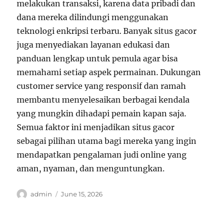
melakukan transaksi, karena data pribadi dan
dana mereka dilindungi menggunakan
teknologi enkripsi terbaru. Banyak situs gacor
juga menyediakan layanan edukasi dan
panduan lengkap untuk pemula agar bisa
memahami setiap aspek permainan. Dukungan
customer service yang responsif dan ramah
membantu menyelesaikan berbagai kendala
yang mungkin dihadapi pemain kapan saja.
Semua faktor ini menjadikan situs gacor
sebagai pilihan utama bagi mereka yang ingin
mendapatkan pengalaman judi online yang
aman, nyaman, dan menguntungkan.
Author
Posted
admin
June 15, 2026
on