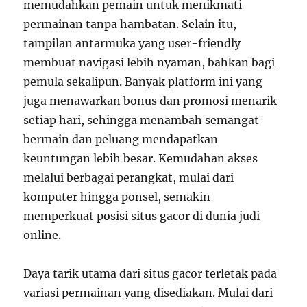
memudahkan pemain untuk menikmati
permainan tanpa hambatan. Selain itu,
tampilan antarmuka yang user-friendly
membuat navigasi lebih nyaman, bahkan bagi
pemula sekalipun. Banyak platform ini yang
juga menawarkan bonus dan promosi menarik
setiap hari, sehingga menambah semangat
bermain dan peluang mendapatkan
keuntungan lebih besar. Kemudahan akses
melalui berbagai perangkat, mulai dari
komputer hingga ponsel, semakin
memperkuat posisi situs gacor di dunia judi
online.
Daya tarik utama dari situs gacor terletak pada
variasi permainan yang disediakan. Mulai dari