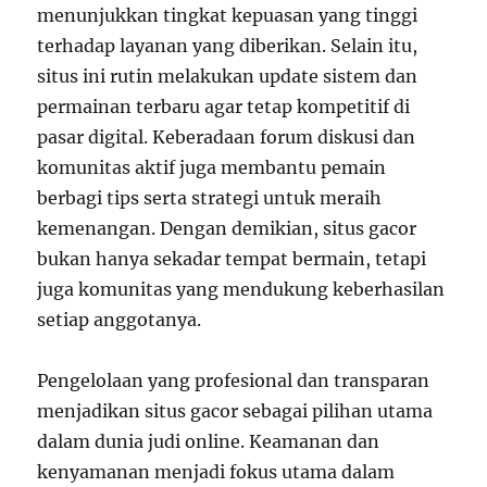
menunjukkan tingkat kepuasan yang tinggi
terhadap layanan yang diberikan. Selain itu,
situs ini rutin melakukan update sistem dan
permainan terbaru agar tetap kompetitif di
pasar digital. Keberadaan forum diskusi dan
komunitas aktif juga membantu pemain
berbagi tips serta strategi untuk meraih
kemenangan. Dengan demikian, situs gacor
bukan hanya sekadar tempat bermain, tetapi
juga komunitas yang mendukung keberhasilan
setiap anggotanya.
Pengelolaan yang profesional dan transparan
menjadikan situs gacor sebagai pilihan utama
dalam dunia judi online. Keamanan dan
kenyamanan menjadi fokus utama dalam