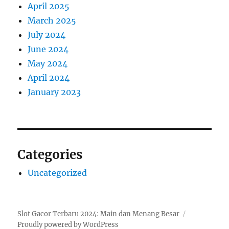
April 2025
March 2025
July 2024
June 2024
May 2024
April 2024
January 2023
Categories
Uncategorized
Slot Gacor Terbaru 2024: Main dan Menang Besar
Proudly powered by WordPress