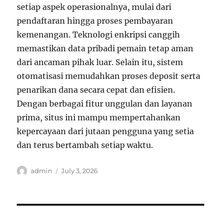
setiap aspek operasionalnya, mulai dari
pendaftaran hingga proses pembayaran
kemenangan. Teknologi enkripsi canggih
memastikan data pribadi pemain tetap aman
dari ancaman pihak luar. Selain itu, sistem
otomatisasi memudahkan proses deposit serta
penarikan dana secara cepat dan efisien.
Dengan berbagai fitur unggulan dan layanan
prima, situs ini mampu mempertahankan
kepercayaan dari jutaan pengguna yang setia
dan terus bertambah setiap waktu.
Author
Posted
admin
July 3, 2026
on