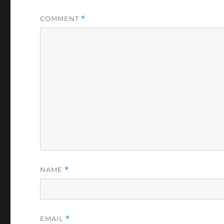
COMMENT
*
NAME
*
EMAIL
*