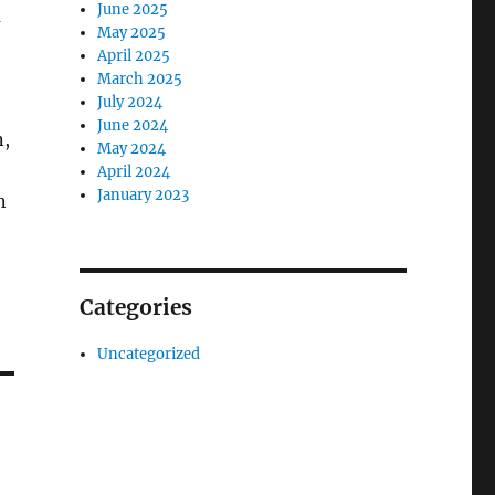
June 2025
u
May 2025
April 2025
March 2025
July 2024
June 2024
n,
May 2024
April 2024
January 2023
n
Categories
Uncategorized