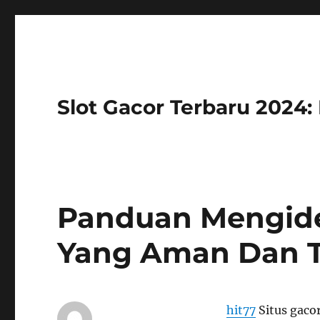
Slot Gacor Terbaru 2024
Panduan Mengiden
Yang Aman Dan T
hit77
Situs gaco