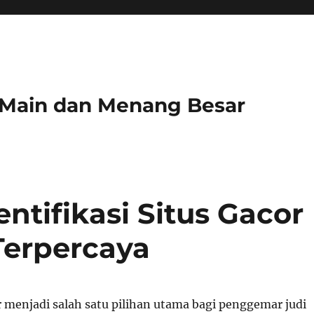
: Main dan Menang Besar
tifikasi Situs Gacor
erpercaya
r menjadi salah satu pilihan utama bagi penggemar judi