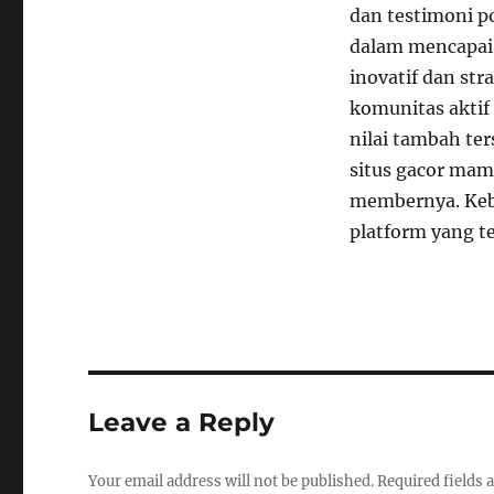
dan testimoni p
dalam mencapai 
inovatif dan str
komunitas aktif
nilai tambah ter
situs gacor ma
membernya. Keber
platform yang te
Leave a Reply
Your email address will not be published.
Required fields