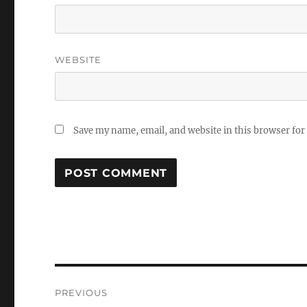
WEBSITE
Save my name, email, and website in this browser for
Post
PREVIOUS