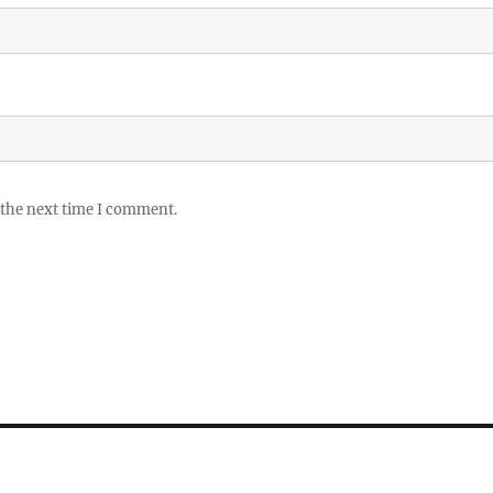
 the next time I comment.