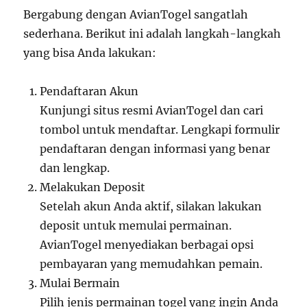
Bergabung dengan AvianTogel sangatlah
sederhana. Berikut ini adalah langkah-langkah
yang bisa Anda lakukan:
Pendaftaran Akun
Kunjungi situs resmi AvianTogel dan cari
tombol untuk mendaftar. Lengkapi formulir
pendaftaran dengan informasi yang benar
dan lengkap.
Melakukan Deposit
Setelah akun Anda aktif, silakan lakukan
deposit untuk memulai permainan.
AvianTogel menyediakan berbagai opsi
pembayaran yang memudahkan pemain.
Mulai Bermain
Pilih jenis permainan togel yang ingin Anda