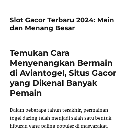
Slot Gacor Terbaru 2024: Main
dan Menang Besar
Temukan Cara
Menyenangkan Bermain
di Aviantogel, Situs Gacor
yang Dikenal Banyak
Pemain
Dalam beberapa tahun terakhir, permainan
togel daring telah menjadi salah satu bentuk
hiburan yang paling populer di masyarakat.