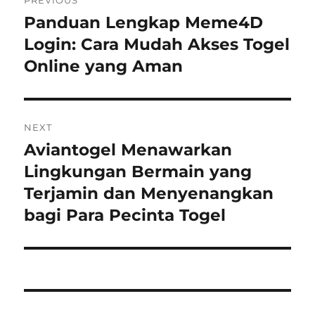
PREVIOUS
navigation
Panduan Lengkap Meme4D
Previous
post:
Login: Cara Mudah Akses Togel
Online yang Aman
NEXT
Aviantogel Menawarkan
Next
post:
Lingkungan Bermain yang
Terjamin dan Menyenangkan
bagi Para Pecinta Togel