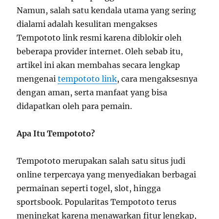
Namun, salah satu kendala utama yang sering
dialami adalah kesulitan mengakses
Tempototo link resmi karena diblokir oleh
beberapa provider internet. Oleh sebab itu,
artikel ini akan membahas secara lengkap
mengenai
tempototo link
, cara mengaksesnya
dengan aman, serta manfaat yang bisa
didapatkan oleh para pemain.
Apa Itu Tempototo?
Tempototo merupakan salah satu situs judi
online terpercaya yang menyediakan berbagai
permainan seperti togel, slot, hingga
sportsbook. Popularitas Tempototo terus
meningkat karena menawarkan fitur lengkap,