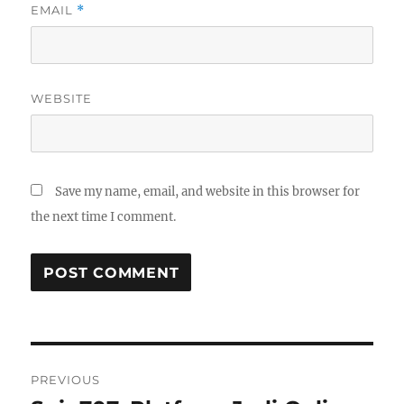
EMAIL
*
WEBSITE
Save my name, email, and website in this browser for
the next time I comment.
Post
PREVIOUS
navigation