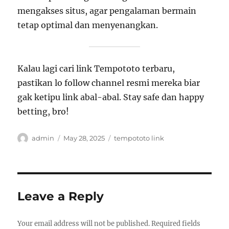
mengakses situs, agar pengalaman bermain
tetap optimal dan menyenangkan.
Kalau lagi cari link Tempototo terbaru,
pastikan lo follow channel resmi mereka biar
gak ketipu link abal-abal. Stay safe dan happy
betting, bro!
Author
Posted
Tags
admin
May 28, 2025
tempototo link
on
Leave a Reply
Your email address will not be published.
Required fields