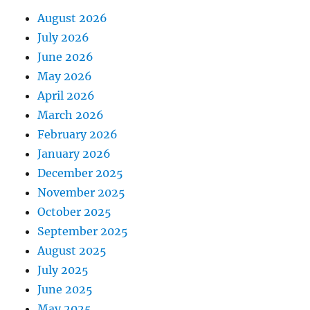
August 2026
July 2026
June 2026
May 2026
April 2026
March 2026
February 2026
January 2026
December 2025
November 2025
October 2025
September 2025
August 2025
July 2025
June 2025
May 2025