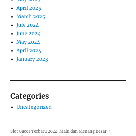
April 2025
March 2025
July 2024
June 2024
May 2024
April 2024
January 2023
Categories
Uncategorized
Slot Gacor Terbaru 2024: Main dan Menang Besar