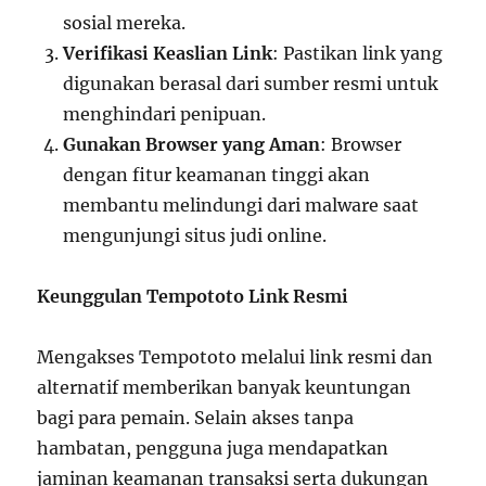
sosial mereka.
Verifikasi Keaslian Link
: Pastikan link yang
digunakan berasal dari sumber resmi untuk
menghindari penipuan.
Gunakan Browser yang Aman
: Browser
dengan fitur keamanan tinggi akan
membantu melindungi dari malware saat
mengunjungi situs judi online.
Keunggulan Tempototo Link Resmi
Mengakses Tempototo melalui link resmi dan
alternatif memberikan banyak keuntungan
bagi para pemain. Selain akses tanpa
hambatan, pengguna juga mendapatkan
jaminan keamanan transaksi serta dukungan