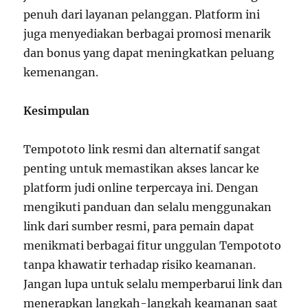
penuh dari layanan pelanggan. Platform ini
juga menyediakan berbagai promosi menarik
dan bonus yang dapat meningkatkan peluang
kemenangan.
Kesimpulan
Tempototo link resmi dan alternatif sangat
penting untuk memastikan akses lancar ke
platform judi online terpercaya ini. Dengan
mengikuti panduan dan selalu menggunakan
link dari sumber resmi, para pemain dapat
menikmati berbagai fitur unggulan Tempototo
tanpa khawatir terhadap risiko keamanan.
Jangan lupa untuk selalu memperbarui link dan
menerapkan langkah-langkah keamanan saat