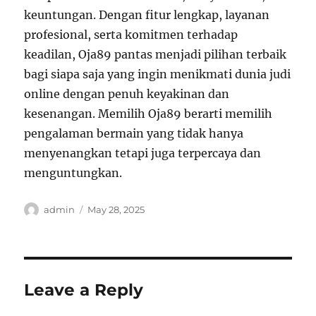
keuntungan. Dengan fitur lengkap, layanan
profesional, serta komitmen terhadap
keadilan, Oja89 pantas menjadi pilihan terbaik
bagi siapa saja yang ingin menikmati dunia judi
online dengan penuh keyakinan dan
kesenangan. Memilih Oja89 berarti memilih
pengalaman bermain yang tidak hanya
menyenangkan tetapi juga terpercaya dan
menguntungkan.
Author
Posted
admin
May 28, 2025
on
Leave a Reply