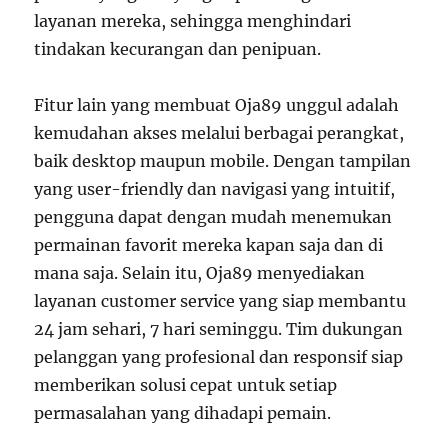
layanan mereka, sehingga menghindari
tindakan kecurangan dan penipuan.
Fitur lain yang membuat Oja89 unggul adalah
kemudahan akses melalui berbagai perangkat,
baik desktop maupun mobile. Dengan tampilan
yang user-friendly dan navigasi yang intuitif,
pengguna dapat dengan mudah menemukan
permainan favorit mereka kapan saja dan di
mana saja. Selain itu, Oja89 menyediakan
layanan customer service yang siap membantu
24 jam sehari, 7 hari seminggu. Tim dukungan
pelanggan yang profesional dan responsif siap
memberikan solusi cepat untuk setiap
permasalahan yang dihadapi pemain.