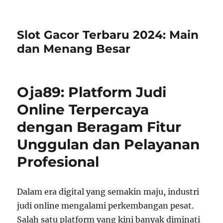
Slot Gacor Terbaru 2024: Main
dan Menang Besar
Oja89: Platform Judi
Online Terpercaya
dengan Beragam Fitur
Unggulan dan Pelayanan
Profesional
Dalam era digital yang semakin maju, industri
judi online mengalami perkembangan pesat.
Salah satu platform yang kini banyak diminati