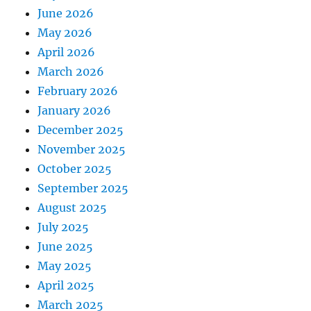
June 2026
May 2026
April 2026
March 2026
February 2026
January 2026
December 2025
November 2025
October 2025
September 2025
August 2025
July 2025
June 2025
May 2025
April 2025
March 2025