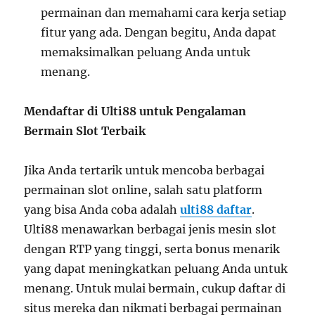
permainan dan memahami cara kerja setiap
fitur yang ada. Dengan begitu, Anda dapat
memaksimalkan peluang Anda untuk
menang.
Mendaftar di Ulti88 untuk Pengalaman
Bermain Slot Terbaik
Jika Anda tertarik untuk mencoba berbagai
permainan slot online, salah satu platform
yang bisa Anda coba adalah
ulti88 daftar
.
Ulti88 menawarkan berbagai jenis mesin slot
dengan RTP yang tinggi, serta bonus menarik
yang dapat meningkatkan peluang Anda untuk
menang. Untuk mulai bermain, cukup daftar di
situs mereka dan nikmati berbagai permainan