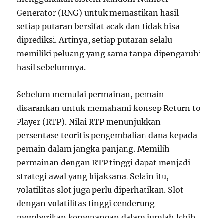
Generator (RNG) untuk memastikan hasil
setiap putaran bersifat acak dan tidak bisa
diprediksi. Artinya, setiap putaran selalu
memiliki peluang yang sama tanpa dipengaruhi
hasil sebelumnya.
Sebelum memulai permainan, pemain
disarankan untuk memahami konsep Return to
Player (RTP). Nilai RTP menunjukkan
persentase teoritis pengembalian dana kepada
pemain dalam jangka panjang. Memilih
permainan dengan RTP tinggi dapat menjadi
strategi awal yang bijaksana. Selain itu,
volatilitas slot juga perlu diperhatikan. Slot
dengan volatilitas tinggi cenderung
memberikan kemenangan dalam jumlah lebih