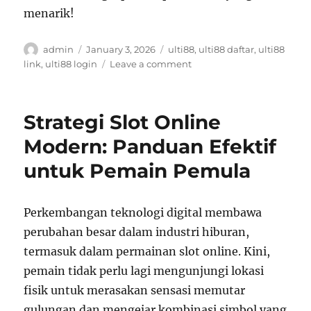
menarik!
Author
Posted
Tags
admin
January 3, 2026
ulti88
,
ulti88 daftar
,
ulti88
on
on
link
,
ulti88 login
Leave a comment
Panduan
Slot
Online
Strategi Slot Online
untuk
Pemula:
Modern: Panduan Efektif
Cara
untuk Pemain Pemula
Menang
dan
Nikmati
Permainan
Perkembangan teknologi digital membawa
perubahan besar dalam industri hiburan,
termasuk dalam permainan slot online. Kini,
pemain tidak perlu lagi mengunjungi lokasi
fisik untuk merasakan sensasi memutar
gulungan dan mengejar kombinasi simbol yang