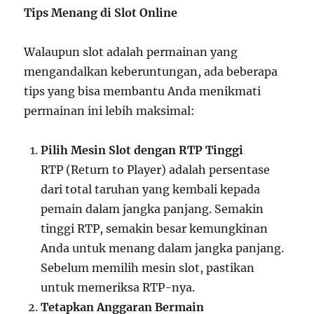
Tips Menang di Slot Online
Walaupun slot adalah permainan yang
mengandalkan keberuntungan, ada beberapa
tips yang bisa membantu Anda menikmati
permainan ini lebih maksimal:
Pilih Mesin Slot dengan RTP Tinggi
RTP (Return to Player) adalah persentase
dari total taruhan yang kembali kepada
pemain dalam jangka panjang. Semakin
tinggi RTP, semakin besar kemungkinan
Anda untuk menang dalam jangka panjang.
Sebelum memilih mesin slot, pastikan
untuk memeriksa RTP-nya.
Tetapkan Anggaran Bermain