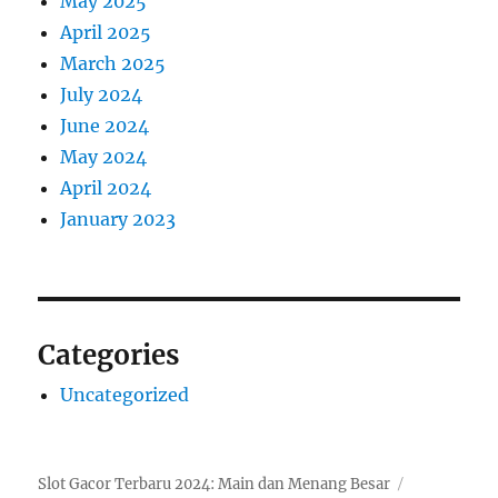
May 2025
April 2025
March 2025
July 2024
June 2024
May 2024
April 2024
January 2023
Categories
Uncategorized
Slot Gacor Terbaru 2024: Main dan Menang Besar