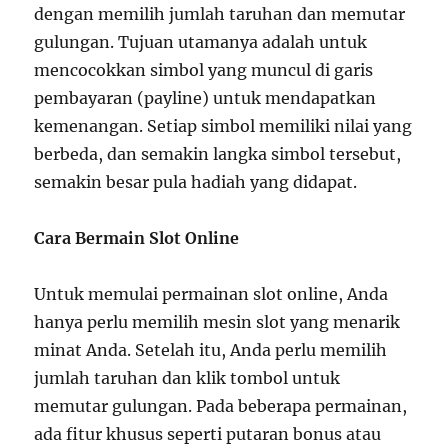
dengan memilih jumlah taruhan dan memutar
gulungan. Tujuan utamanya adalah untuk
mencocokkan simbol yang muncul di garis
pembayaran (payline) untuk mendapatkan
kemenangan. Setiap simbol memiliki nilai yang
berbeda, dan semakin langka simbol tersebut,
semakin besar pula hadiah yang didapat.
Cara Bermain Slot Online
Untuk memulai permainan slot online, Anda
hanya perlu memilih mesin slot yang menarik
minat Anda. Setelah itu, Anda perlu memilih
jumlah taruhan dan klik tombol untuk
memutar gulungan. Pada beberapa permainan,
ada fitur khusus seperti putaran bonus atau