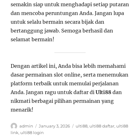
semakin siap untuk menghadapi setiap putaran
dan mencoba peruntungan Anda. Jangan lupa
untuk selalu bermain secara bijak dan
bertanggung jawab. Semoga berhasil dan
selamat bermain!
Dengan artikel ini, Anda bisa lebih memahami
dasar permainan slot online, serta menemukan
platform terbaik untuk memulai perjalanan
Anda. Jangan ragu untuk daftar di
Ulti88
dan
nikmati berbagai pilihan permainan yang
menarik!
Author
Posted
Tags
admin
January 3, 2026
ulti88
,
ulti88 daftar
,
ulti88
on
link
,
ulti88 login