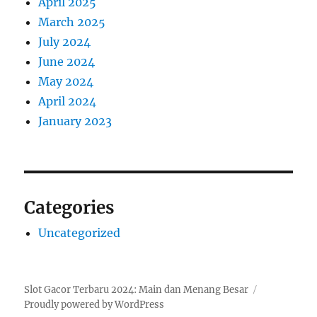
April 2025
March 2025
July 2024
June 2024
May 2024
April 2024
January 2023
Categories
Uncategorized
Slot Gacor Terbaru 2024: Main dan Menang Besar
Proudly powered by WordPress