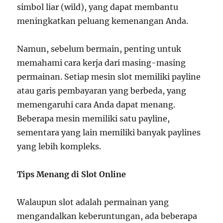
simbol liar (wild), yang dapat membantu
meningkatkan peluang kemenangan Anda.
Namun, sebelum bermain, penting untuk
memahami cara kerja dari masing-masing
permainan. Setiap mesin slot memiliki payline
atau garis pembayaran yang berbeda, yang
memengaruhi cara Anda dapat menang.
Beberapa mesin memiliki satu payline,
sementara yang lain memiliki banyak paylines
yang lebih kompleks.
Tips Menang di Slot Online
Walaupun slot adalah permainan yang
mengandalkan keberuntungan, ada beberapa