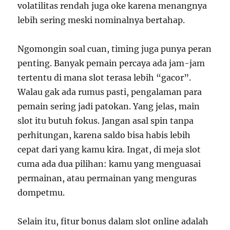
volatilitas rendah juga oke karena menangnya
lebih sering meski nominalnya bertahap.
Ngomongin soal cuan, timing juga punya peran
penting. Banyak pemain percaya ada jam-jam
tertentu di mana slot terasa lebih “gacor”.
Walau gak ada rumus pasti, pengalaman para
pemain sering jadi patokan. Yang jelas, main
slot itu butuh fokus. Jangan asal spin tanpa
perhitungan, karena saldo bisa habis lebih
cepat dari yang kamu kira. Ingat, di meja slot
cuma ada dua pilihan: kamu yang menguasai
permainan, atau permainan yang menguras
dompetmu.
Selain itu, fitur bonus dalam slot online adalah