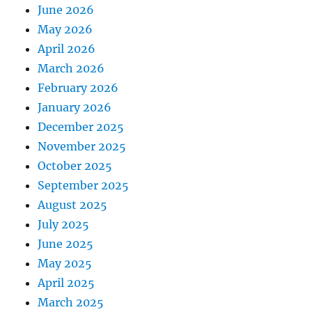
June 2026
May 2026
April 2026
March 2026
February 2026
January 2026
December 2025
November 2025
October 2025
September 2025
August 2025
July 2025
June 2025
May 2025
April 2025
March 2025