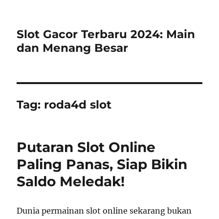
Slot Gacor Terbaru 2024: Main
dan Menang Besar
Tag:
roda4d slot
Putaran Slot Online
Paling Panas, Siap Bikin
Saldo Meledak!
Dunia permainan slot online sekarang bukan