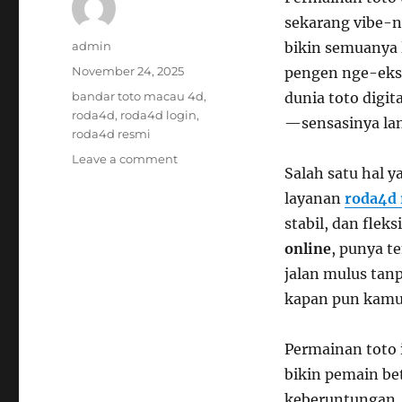
sekarang vibe-n
Author
admin
bikin semuanya l
Posted
November 24, 2025
pengen nge-eksp
on
Tags
bandar toto macau 4d
,
dunia toto digit
roda4d
,
roda4d login
,
—sensasinya lan
roda4d resmi
on
Leave a comment
Salah satu hal 
Serunya
Menjelajah
layanan
roda4d 
Dunia
stabil, dan flek
Toto
online
, punya t
Digital
jalan mulus tan
kapan pun kamu
Permainan toto i
bikin pemain be
keberuntungan, t