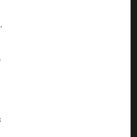
,
a
n
g