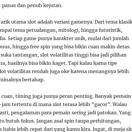
 panas dan penuh kejutan.
tarik utama slot adalah variasi gamenya. Dari tema klasi
pai tema petualangan, mitologi, hingga futuristik,
ia. Setiap game punya karakter unik, mulai dari jumlah
bonus, hingga free spin yang bisa bikin cuan makin deras.
uka tantangan, slot volatilitas tinggi bisa jadi pilihan
na, hasilnya bisa bikin kaget. Tapi kalau kamu tipe
lot volatilitas rendah juga oke karena menangnya lebih
minalnya bertahap.
cuan, timing juga punya peran penting. Banyak pemain
jam tertentu di mana slot terasa lebih “gacor”. Walau
asti, pengalaman para pemain sering jadi patokan. Yang
 itu butuh fokus. Jangan asal spin tanpa perhitungan,
a habis lebih cepat dari yang kamu kira. Ingat, di meja sl