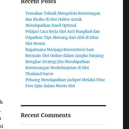
Recent Posts
Temukan Teknik Mengelola Keuntungan
dan Risiko di Slot Online untuk
Mendapatkan Hasil Optimal
Pelajari Cara Kerja Slot Anti Rungkad dan
Dapatkan Tips Menang dari Ahli di Situs
Slot Resmi
Bagaimana Menjaga Konsistensi Saat
Bermain Slot Online dalam Jangka Panjang
Bongkar Strategi Jitu Mendapatkan
Kemenangan Berkelanjutan di Slot
Thailand Gacor
Peluang Mendapatkan Jackpot Melalui Fitur
Free Spin dalam Mesin Slot
ik
.
Recent Comments
a
ai