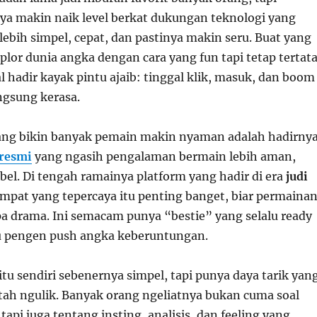
ya makin naik level berkat dukungan teknologi yang
ebih simpel, cepat, dan pastinya makin seru. Buat yang
lor dunia angka dengan cara yang fun tapi tetap tertata
al hadir kayak pintu ajaib: tinggal klik, masuk, dan boom
gsung kerasa.
yang bikin banyak pemain makin nyaman adalah hadirny
resmi
yang ngasih pengalaman bermain lebih aman,
sibel. Di tengah ramainya platform yang hadir di era
judi
empat yang tepercaya itu penting banget, biar permaina
pa drama. Ini semacam punya “bestie” yang selalu ready
 pengen push angka keberuntungan.
tu sendiri sebenernya simpel, tapi punya daya tarik yan
tah ngulik. Banyak orang ngeliatnya bukan cuma soal
api juga tentang insting, analisis, dan feeling yang